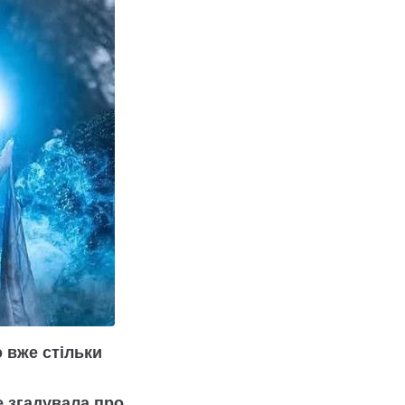
 вже стільки
е згадувала про