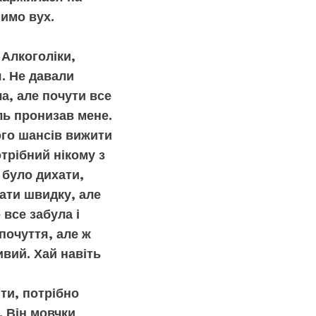
мимо вух.
 Алкоголіки,
я. Не давали
а, але почути все
ль пронизав мене.
ого шансів вижити
трібний нікому з
 було дихати,
ати швидку, але
все забула і
почуття, але ж
ивий. Хай навіть
яти, потрібно
. Він мовчки