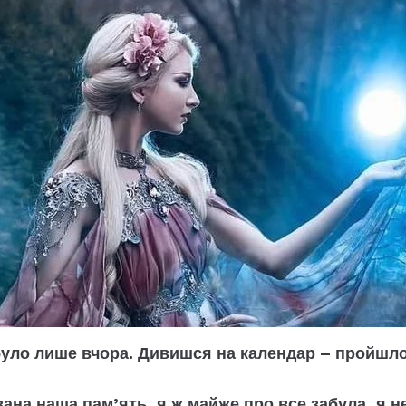
було лише вчора. Дивишся на календар – пройшло
ана наша пам’ять, я ж майже про все забула, я н