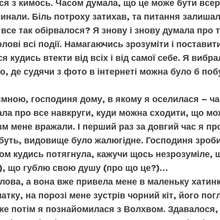
я з кимось. Часом думала, що це може бути всерй
инали. Біль потроху затихав, та питання залишал
се так обірвалося? Я знову і знову думала про те
лові всі події. Намагаючись зрозуміти і поставит
я кудись втекти від всіх і від самої себе. Я вибр
ло, де судячи з фото в інтернеті можна було б поб
ємною, господиня дому, в якому я оселилася – ча
ала про все навкруги, куди можна сходити, що м
мізм мене вражали. І перший раз за довгий час я пр
буть, видовище було жалюгідне. Господиня зроби
том кудись потягнула, кажучи щось незрозуміле, 
?), що гублю свою душу (про що це?)…
слова, а вона вже привела мене в маленьку хатинк
чатку, на порозі мене зустрів чорний кіт, його пог
вже потім я познайомилася з Волхвом. Здавалося,