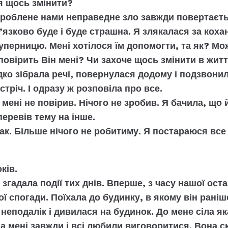
 я щось змінити?
зроблене нами неправедне зло завжди повертаєтьс
язково буде і буде страшна. Я злякалася за кохан
суперницю. Мені хотілося їм допомогти, та як? Мо
повірить Він мені? Чи захоче щось змінити в житт
ко зібрала речі, повернулася додому і подзвонил
тріч. І одразу ж розповіла про все.
 мені не повірив. Нічого не зробив. Я бачила, що
перевів тему на інше.
ак. Більше нічого не робитиму. Я постараюся все 
ків.
у згадала події тих днів. Вперше, з часу нашої ос
ї спогади. Поїхала до будинку, в якому він рані
 неподалік і дивилася на будинок. До мене сіла як
 а мені завжди і всі любили виговоритися. Вона 