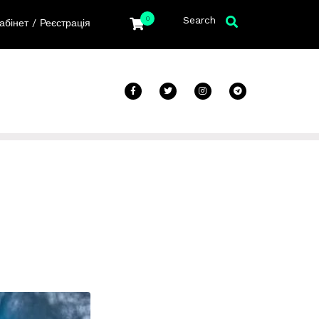
Search
0
/
абінет
Реєстрація