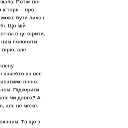
акала. Потім він
 історії – про
 може бути лихо і
бі. Що мій
тіла в це вірити,
і цим полонити
 вірю, але
шалену
і начебто на все
риватиме вічно.
ином. Підкорити
але чи довго? А
, але не може,
коханим. Та що з