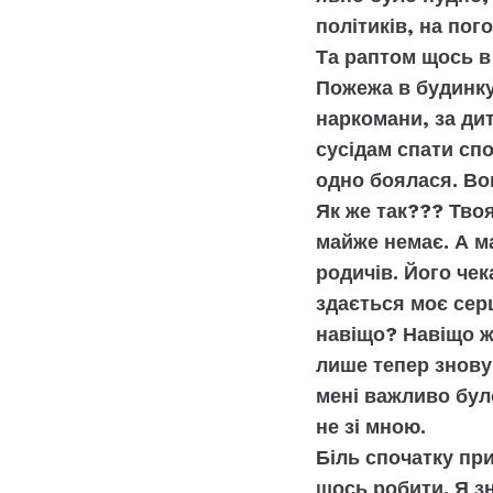
політиків, на пого
Та раптом щось в 
Пожежа в будинку
наркомани, за ди
сусідам спати спо
одно боялася. Во
Як же так??? Тво
майже немає. А м
родичів. Його чек
здається моє сер
навіщо? Навіщо ж
лише тепер знову
мені важливо було
не зі мною.
Біль спочатку при
щось робити. Я з