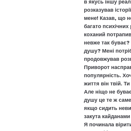
в якусь іншу реаль
розказував історії
мене! Казав, що н
багато психічних 
коханий потрапив
невже так буває?
душу? Мені потріб
продовжував роз
Приворот насправ
популярність. Хоч
життя він твій. Т
Але ніщо не бува
душу це те ж сам
якщо сидить неви
закута кайданами 
Я починала вірити