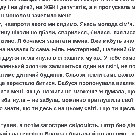
ду і на дітей, на ЖЕК і депутатів, а я пропускала 
її монолозі зачепило мене.
, навпроти якого ми сидимо. Якась молода сім’я.
тину ніколи не дбали, сварилися, билися, лаялис
кійно. Я боялася запитати імена. Вже мабуть знал
на назвала їх сама. Біль. Нестерпний, шалений бі
я дружина загинула в страшних муках. У тебе сам
аленький хлопчик залишиться один на світі, не по
атиме дитячий будинок. Сльози текли самі, важко
це перестало битися. Бабуся пропонувала виклик
ити мені, якщо ТИ жити не зможеш? Я думала, що 
 збагнула – не забула, можливо приглушила свої 
 знати, що ти десь є на цьому світі. І що ти щасл
тупив, а потім загострив свідомість. Потрібно ді
найшла телефон Волхва і благала його допомогти