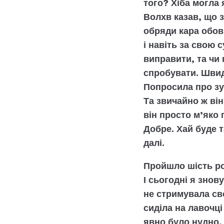
того? Хіба могла
Волхв казав, що 
обряди кара обов’
і навіть за свою 
виправити, та чи 
спробувати. Швид
Попросила про зус
Та звичайно ж він
він просто м’яко 
Добре. Хай буде т
далі.
Пройшло шість ро
І сьогодні я знов
не стримувала сво
сиділа на лавочці
явно було нудно,