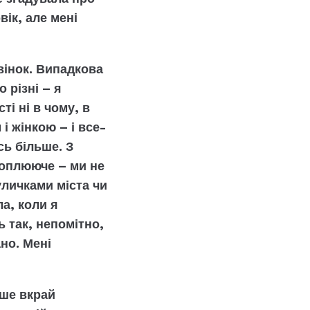
вік, але мені
вінок. Випадкова
 різні – я
ті ні в чому, в
і жінкою – і все-
сь більше. З
хоплююче – ми не
уличками міста чи
а, коли я
 так, непомітно,
ано. Мені
ише вкрай