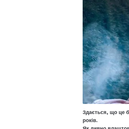
Здається, що це 
років.
Як дивно влаштов