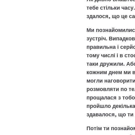
тебе стільки часу
здалося, що це са
Ми познайомилися
зустріч. Випадков
правильна і серйо
тому числі і в ст
таки дружили. Аб
кожним днем ми в
могли наговорити
розмовляти по тел
прощалася з тобо
пройшло декілька 
здавалося, що ти
Потім ти познайо