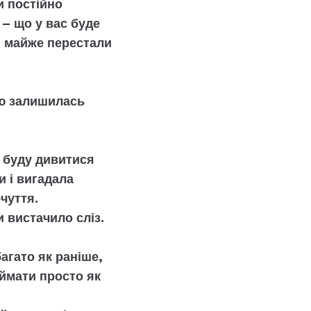
и постійно
 – що у вас буде
Ми майже перестали
ою залишилась
к буду дивитися
и і вигадала
очуття.
и вистачило сліз.
багато як раніше,
иймати просто як