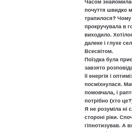
Часом знайомилас
почуття швидко м
трапилося? Чому в
прокручувала в го
виходило. Хотілос
далеке і глухе се
Всесвітом.
Поїздка була при
завзято розповід
її енергія і опти
посміхнулася. Ма
помовчала, і рап
потрібно (хто це
Я не розуміла ні 
стороні ріки. Спо
гіпнотизував. А 