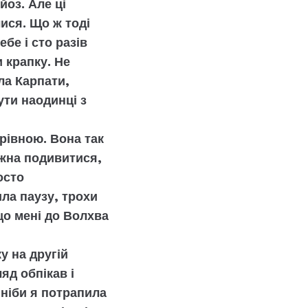
оз. Але ці
ися. Що ж тоді
бе і сто разів
и крапку. Не
ала Карпати,
ути наодинці з
рівною. Вона так
ожна подивитися,
осто
ла паузу, трохи
що мені до Волхва
у на другій
ляд обпікав і
 ніби я потрапила