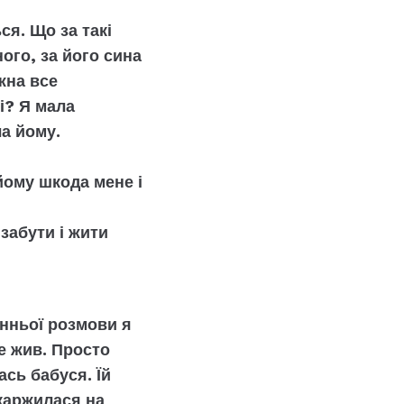
я. Що за такі
ого, за його сина
жна все
і? Я мала
а йому.
 йому шкода мене і
забути і жити
танньої розмови я
ше жив. Просто
ась бабуся. Їй
скаржилася на