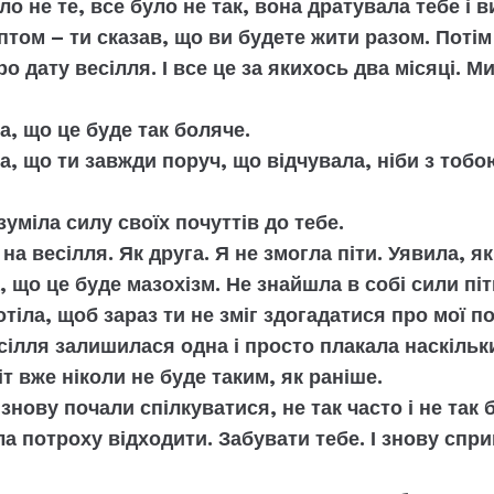
ло не те, все було не так, вона дратувала тебе і в
том – ти сказав, що ви будете жити разом. Потім
ро дату весілля. І все це за якихось два місяці. 
а, що це буде так боляче.
ла, що ти завжди поруч, що відчувала, ніби з тоб
зуміла силу своїх почуттів до тебе.
на весілля. Як друга. Я не змогла піти. Уявила, я
а, що це буде мазохізм. Не знайшла в собі сили піт
отіла, щоб зараз ти не зміг здогадатися про мої п
сілля залишилася одна і просто плакала наскільк
т вже ніколи не буде таким, як раніше.
знову почали спілкуватися, не так часто і не так 
ла потроху відходити. Забувати тебе. І знову спр