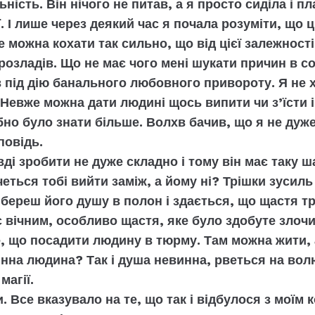
ність. Він нічого не питав, а я просто сиділа і пл
. І лише через деякий час я почала розуміти, що ці
е можна кохати так сильно, що від цієї залежності
розладів. Що не має чого мені шукати причин в со
 під дію банального любовного привороту. Я не хо
 Невже можна дати людині щось випити чи з’їсти 
но було знати більше. Волхв бачив, що я не дуже
повідь.
ді зробити не дуже складно і тому він має таку 
еться тобі вийти заміж, а йому ні? Трішки зусиль 
и береш його душу в полон і здається, що щастя т
є вічним, особливо щастя, яке було здобуте злоч
е, що посадити людину в тюрму. Там можна жити, 
нна людина? Так і душа невинна, рветься на волю
магії.
. Все вказувало на те, що так і відбулося з моїм 