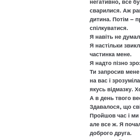
негативно, все бу
сварилися. Аж рап
дитина. Потім – п
спілкуватися.
Я навіть не думал
Я настільки звик
частинка мене.
Я надто пізно зро
Ти запросив мене 
на вас і зрозуміл
якусь відмазку. Х
А в день твого ве
Здавалося, що сві
Пройшов час і ми 
але все ж. Я поча
доброго друга.