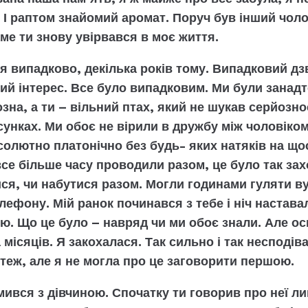
. І раптом знайомий аромат. Поруч був інший чоло
ме ти знову увірвався в моє життя.
 випадково, декілька років тому. Випадковий дз
ий інтерес. Все було випадковим. Ми були занадто
зна, а ти – вільний птах, який не шукав серйознос
осунках. Ми обоє не вірили в дружбу між чоловіком 
солютно платонічно без будь- яких натяків на що
се більше часу проводили разом, це було так за
ся, чи набутися разом. Могли годинами гуляти в
ефону. Мій ранок починався з тебе і ніч наставал
ю. Що це було – навряд чи ми обоє знали. Але ось
місяців. Я закохалася. Так сильно і так несподів
 теж, але я не могла про це заговорити першою.
мився з дівчиною. Спочатку ти говорив про неї л