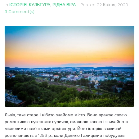
In
ІСТОРІЯ
,
КУЛЬТУРА
,
РІДНА ВІРА
Posted
22 Квітня, 2020
3 Comment(s)
Львів, таке старе і нібито знайоме місто. Воно вражає своєю
романтикою вузеньких вуличок, смачною кавою і звичайно ж
місцевими пам’ятками архітектури. Його історію зазвичай
розпочинають з 1256 р., коли Данило Галицький побудував