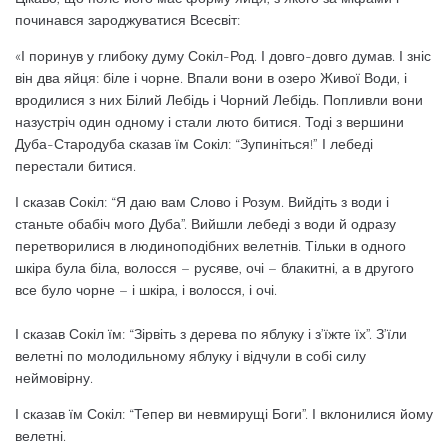
починався зароджуватися Всесвіт:
«І поринув у глибоку думу Сокіл-Род. І довго-довго думав. І зніс
він два яйця: біле і чорне. Впали вони в озеро Живої Води, і
вродилися з них Білий Лебідь і Чорний Лебідь. Попливли вони
назустріч один одному і стали люто битися. Тоді з вершини
Дуба-Стародуба сказав їм Сокіл: “Зупиніться!” І лебеді
перестали битися.
І сказав Сокіл: “Я даю вам Слово і Розум. Вийдіть з води і
станьте обабіч мого Дуба”. Вийшли лебеді з води й одразу
перетворилися в людиноподібних велетнів. Тільки в одного
шкіра була біла, волосся – русяве, очі – блакитні, а в другого
все було чорне – і шкіра, і волосся, і очі.
І сказав Сокіл їм: “Зірвіть з дерева по яблуку і з’їжте їх”. З’їли
велетні по молодильному яблуку і відчули в собі силу
неймовірну.
І сказав їм Сокіл: “Тепер ви невмирущі Боги”. І вклонилися йому
велетні.