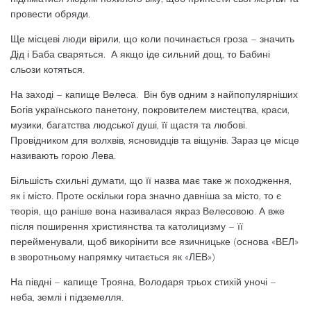
провести обряди.
Ще місцеві люди вірили, що коли починається гроза – значить
Дід і Баба сваряться. А якщо іде сильний дощ, то Бабині
сльози котяться.
На заході – капище Велеса. Він був одним з найпопулярніших
Богів українського панетону, покровителем мистецтва, краси,
музики, багатства людської душі, її щастя та любові.
Провідником для волхвів, ясновидців та віщунів. Зараз це місце
називають горою Лева.
Більшість схильні думати, що її назва має таке ж походження,
як і місто. Проте оскільки гора значно давніша за місто, то є
теорія, що раніше вона називалася якраз Велесовою. А вже
після поширення християнства та католицизму – її
перейменували, щоб викорінити все язичницьке (основа «ВЕЛ»
в зворотньому напрямку читається як «ЛЕВ»)
На півдні – капище Трояна, Володаря трьох стихій уночі –
неба, землі і підземелля.