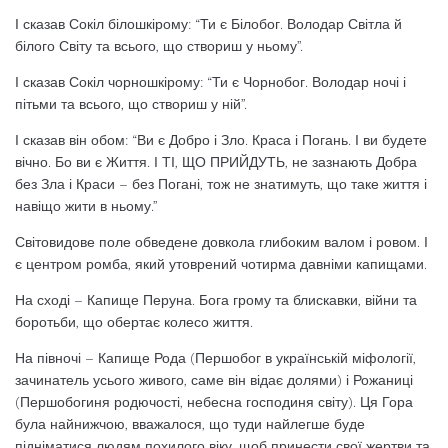
І сказав Сокіл білошкірому: “Ти є Білобог. Володар Світла й
білого Світу та всього, що створиш у ньому”.
І сказав Сокіл чорношкірому: “Ти є Чорнобог. Володар ночі і
пітьми та всього, що створиш у ній”.
І сказав він обом: “Ви є Добро і Зло. Краса і Погань. І ви будете
вічно. Бо ви є Життя. І ТІ, ЩО ПРИЙДУТЬ, не зазнають Добра
без Зла і Краси – без Погані, тож не знатимуть, що таке життя і
навіщо жити в ньому.”
Світовидове поле обведене довкола глибоким валом і ровом. І
є центром ромба, який утоврений чотирма давніми капищами.
На сході – Капище Перуна. Бога грому та блискавки, війни та
боротьби, що обертає колесо життя.
На півночі – Капище Рода (Першобог в українській міфології,
зачинатель усього живого, саме він відає долями) і Рожаниці
(Першобогиня родючості, небесна господиня світу). Ця Гора
була найнижчою, вважалося, що туди найлегше буде
підніматися людям похилого віку, щоб принести свої жертви та