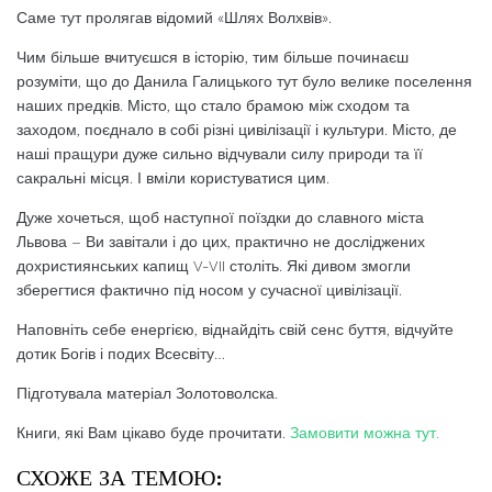
Саме тут пролягав відомий «Шлях Волхвів».
Чим більше вчитуєшся в історію, тим більше починаєш
розуміти, що до Данила Галицького тут було велике поселення
наших предків. Місто, що стало брамою між сходом та
заходом, поєднало в собі різні цивілізації і культури. Місто, де
наші пращури дуже сильно відчували силу природи та її
сакральні місця. І вміли користуватися цим.
Дуже хочеться, щоб наступної поїздки до славного міста
Львова – Ви завітали і до цих, практично не досліджених
дохристиянських капищ V-VII століть. Які дивом змогли
зберегтися фактично під носом у сучасної цивілізації.
Наповніть себе енергією, віднайдіть свій сенс буття, відчуйте
дотик Богів і подих Всесвіту…
Підготувала матеріал Золотоволска.
Книги, які Вам цікаво буде прочитати.
Замовити можна тут.
СХОЖЕ ЗА ТЕМОЮ: