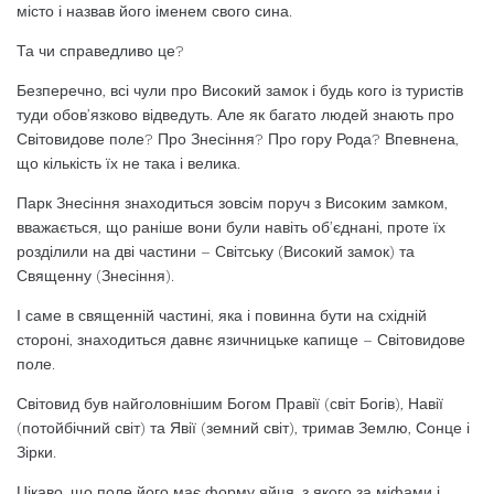
місто і назвав його іменем свого сина.
Та чи справедливо це?
Безперечно, всі чули про Високий замок і будь кого із туристів
туди обов’язково відведуть. Але як багато людей знають про
Світовидове поле? Про Знесіння? Про гору Рода? Впевнена,
що кількість їх не така і велика.
Парк Знесіння знаходиться зовсім поруч з Високим замком,
вважається, що раніше вони були навіть об’єднані, проте їх
розділили на дві частини – Світську (Високий замок) та
Священну (Знесіння).
І саме в священній частині, яка і повинна бути на східній
стороні, знаходиться давнє язичницьке капище – Світовидове
поле.
Світовид був найголовнішим Богом Правії (світ Богів), Навії
(потойбічний світ) та Явії (земний світ), тримав Землю, Сонце і
Зірки.
Цікаво, що поле його має форму яйця, з якого за міфами і