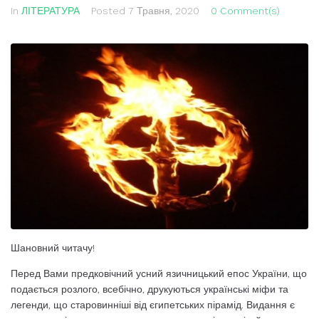
In
ЛІТЕРАТУРА
Posted
7 Травня, 2020
0 Comment(s)
Шановний читачу!
Перед Вами предковічний усний язичницький епос України, що
подається розлого, всебічно, друкуються українські міфи та
легенди, що старовинніші від єгипетських пірамід. Видання є