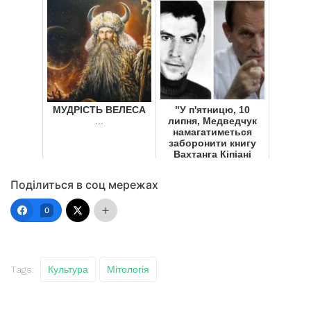
МУДРІСТЬ ВЕЛЕСА
"У п'ятницю, 10
...
липня, Медведчук
намагатиметься
заборонити книгу
Вахтанга Кіпіані
"Справа Василя
Сту...
Поділиться в соц мережах
...
0
Tags:
Культура
Мітологія