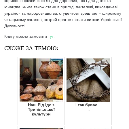
корисною цікавинкою як для дорослих, так і для дітей та
юнацтва; книга також стане в пригоді вчителеві, викладачеві
україно- та народознавства, студентові, зрештою – широкому
читацькому загалові, котрий прагне пізнати витоки Української
Духовності.
Книгу можна замовити
тут:
СХОЖЕ ЗА ТЕМОЮ:
Наш Рід іде з
І так буває...
Трипільської
...
культури
...