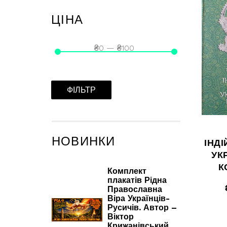
ЦІНА
₴
0
—
₴
100
ФІЛЬТР
НОВИНКИ
ІНД
УК
К
Комплект
плакатів Рідна
Православна
Віра Українців-
Русичів. Автор –
Віктор
Крижанівський