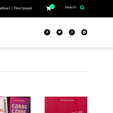
Search
0
/
абінет
Реєстрація