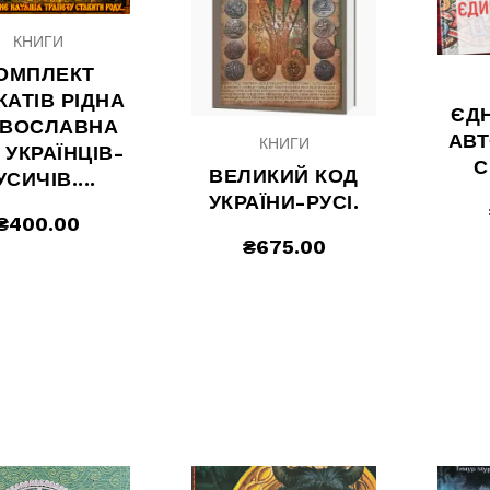
КНИГИ
ОМПЛЕКТ
КАТІВ РІДНА
ЄД
АВОСЛАВНА
АВТ
КНИГИ
 УКРАЇНЦІВ-
С
ВЕЛИКИЙ КОД
УСИЧІВ....
УКРАЇНИ-РУСІ.
₴
400.00
₴
675.00