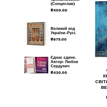
(Сонцеслав)
₴
400.00
Великий код
України-Русі.
₴
675.00
Єднає єдине.
Автор: Любов
Сердунич
₴
420.00
Х
СВІТ
ВЕ