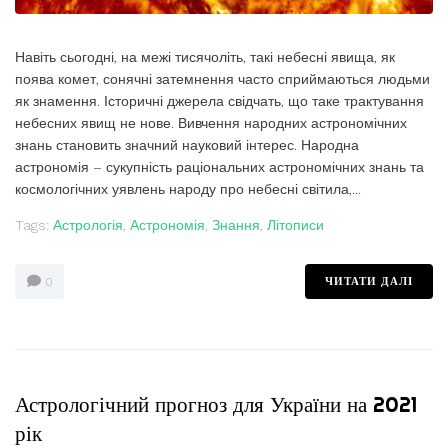
Навіть сьогодні, на межі тисячоліть, такі небесні явища, як
поява комет, сонячні затемнення часто сприймаються людьми
як знамення. Історичні джерела свідчать, що таке трактування
небесних явищ не нове. Вивчення народних астрономічних
знань становить значний науковий інтерес. Народна
астрономія – сукупність раціональних астрономічних знань та
космологічних уявлень народу про небесні світила,...
Tags:
Астрологія
,
Астрономія
,
Знання
,
Літописи
ЧИТАТИ ДАЛІ
0
Астрологічний прогноз для України на 2021
рік