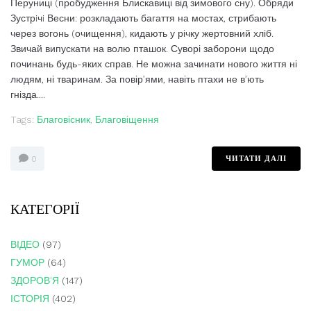
Перуниці (пробудження Блискавиці від зимового сну). Обряди
Зустрiчi Весни: розкладають багаття на мостах, стрибають
через вогонь (очищення), кидають у річку жертовний хліб.
Звичай випускати на волю пташок. Суворі заборони щодо
починань будь-яких справ. Не можна зачинати нового життя ні
людям, ні тваринам. За повір’ями, навіть птахи не в’ють
гнізда....
Tags:
Благовісник
,
Благовіщення
ЧИТАТИ ДАЛІ
0
КАТЕГОРІЇ
ВІДЕО
(97)
ГУМОР
(64)
ЗДОРОВ'Я
(147)
ІСТОРІЯ
(402)