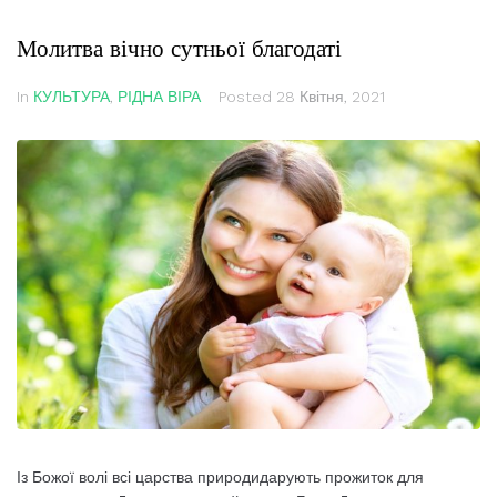
Молитва вічно сутньої благодаті
In
КУЛЬТУРА
,
РІДНА ВІРА
Posted
28 Квітня, 2021
Із Божої волі всі царства природидарують прожиток для