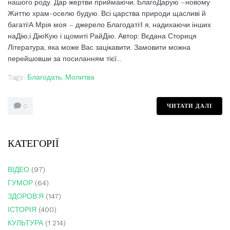
нашого роду. Дар жертви приймаючи, БлагоДарую –новому
Життю храм-оселю будую. Всі царства природи щасливі й
багаті!А Мрія моя – джерело Благодаті!І я, надихаючи інших
наДію,і ДіюКую і щомиті РайДію. Автор: Вєдана Сториця
Література, яка може Вас зацікавити. Замовити можна
перейшовши за посиланням тієї...
Tags:
Благодать
,
Молитва
ЧИТАТИ ДАЛІ
0
КАТЕГОРІЇ
ВІДЕО
(97)
ГУМОР
(64)
ЗДОРОВ'Я
(147)
ІСТОРІЯ
(400)
КУЛЬТУРА
(1 214)