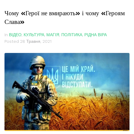
Чому «Герої не вмирають» і чому «Героям
Слава»
In
ВІДЕО
,
КУЛЬТУРА
,
МАГІЯ
,
ПОЛІТИКА
,
РІДНА ВІРА
Posted
28 Травня, 2021