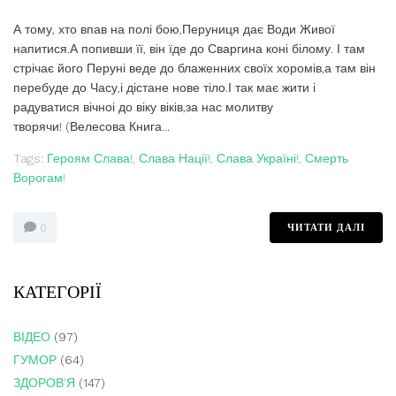
А тому, хто впав на полі бою,Перуниця дає Води Живої
напитися.А попивши її, він їде до Сваргина коні білому. І там
стрічає його Перуні веде до блаженних своїх хоромів,а там він
перебуде до Часу,і дістане нове тіло.І так має жити і
радуватися вічноі до віку віків,за нас молитву
творячи! (Велесова Книга...
Tags:
Героям Слава!
,
Слава Нації!
,
Слава Україні!
,
Смерть
Ворогам!
ЧИТАТИ ДАЛІ
0
КАТЕГОРІЇ
ВІДЕО
(97)
ГУМОР
(64)
ЗДОРОВ'Я
(147)