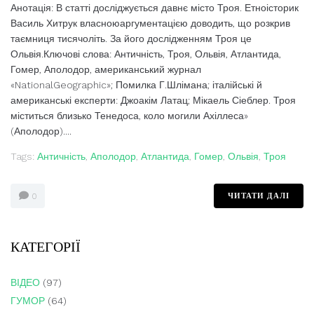
Анотація: В статті досліджується давнє місто Троя. Етноісторик
Василь Хитрук власноюаргументацією доводить, що розкрив
таємниця тисячоліть. За його дослідженням Троя це
Ольвія.Ключові слова: Античність, Троя, Ольвія, Атлантида,
Гомер, Аполодор, американський журнал
«NationalGeographic»; Помилка Г.Шлімана; італійські й
американські експерти: Джоакім Латац; Мікаель Сіеблер. Троя
міститься близько Тенедоса, коло могили Ахіллеса»
(Аполодор)....
Tags:
Античність
,
Аполодор
,
Атлантида
,
Гомер
,
Ольвія
,
Троя
ЧИТАТИ ДАЛІ
0
КАТЕГОРІЇ
ВІДЕО
(97)
ГУМОР
(64)