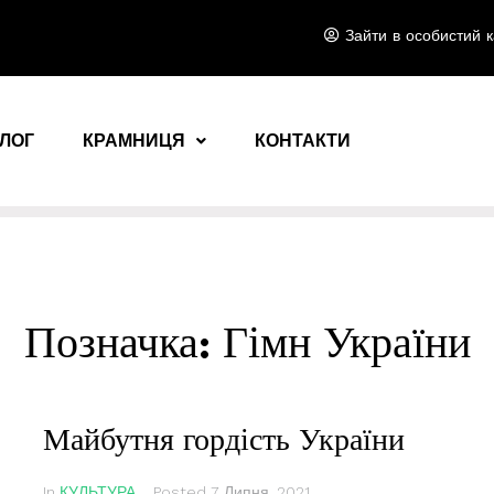
Зайти в особистий к
ЛОГ
КРАМНИЦЯ
КОНТАКТИ
Позначка:
Гімн України
Майбутня гордість України
In
КУЛЬТУРА
Posted
7 Липня, 2021