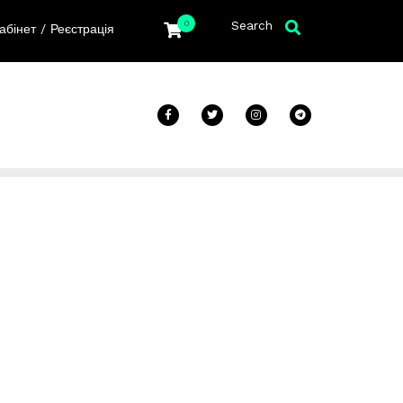
Search
0
/
абінет
Реєстрація