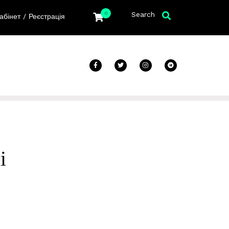
Search
0
/
абінет
Реєстрація
і