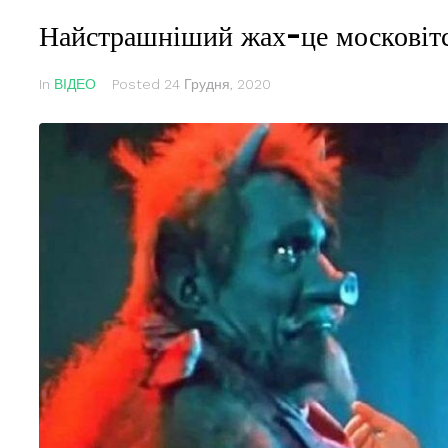
Найстрашніший жах-це московітс
In
ВІДЕО
Posted
24 Грудня, 2020