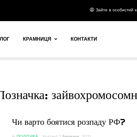
Зайти в особистий к
ЛОГ
КРАМНИЦЯ
КОНТАКТИ
Позначка:
зайвохромосомн
Чи варто боятися розпаду РФ?
In
ПОЛІТИКА
Posted
2 Березня, 2021