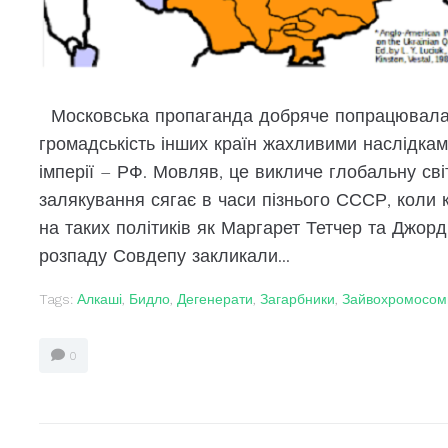
Московська пропаганда добряче попрацювала,
громадськість інших країн жахливими наслідкам
імперії – РФ. Мовляв, це викличе глобальну св
залякування сягає в часи пізнього СССР, коли 
на таких політиків як Маргарет Тетчер та Джор
розпаду Совдепу закликали...
Tags:
Алкаші
,
Бидло
,
Дегенерати
,
Загарбники
,
Зайвохромосом
0