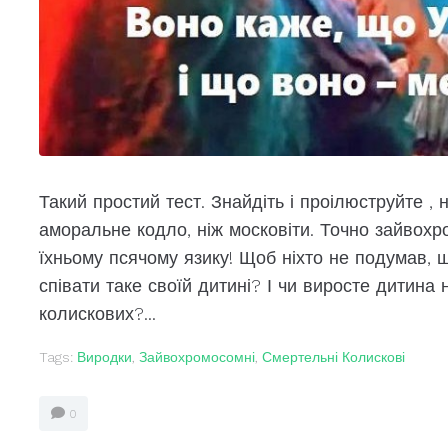
Такий простий тест. Знайдіть і проілюструйте , 
аморальне кодло, ніж московіти. Точно зайвохро
їхньому псячому язику! Щоб ніхто не подумав,
співати таке своїй дитині? І чи виросте дитин
колискових?...
Tags:
Виродки
,
Зайвохромосомні
,
Смертельні Колискові
0