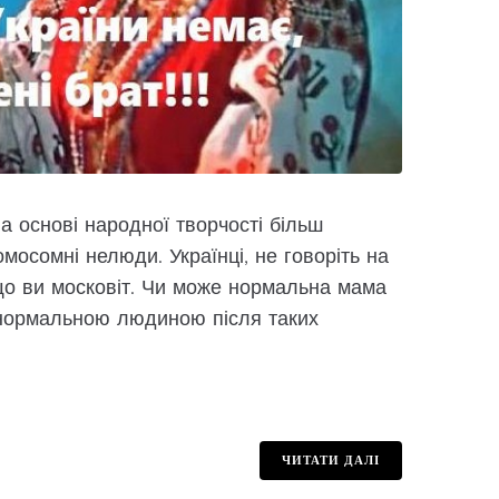
на основі народної творчості більш
мосомні нелюди. Українці, не говоріть на
 що ви московіт. Чи може нормальна мама
а нормальною людиною після таких
ЧИТАТИ ДАЛІ