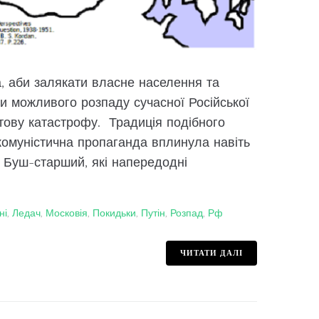
 аби залякати власне населення та
и можливого розпаду сучасної Російської
ітову катастрофу. Традиція подібного
комуністична пропаганда вплинула навіть
д Буш-старший, які напередодні
ні
,
Ледач
,
Московія
,
Покидьки
,
Путін
,
Розпад
,
Рф
ЧИТАТИ ДАЛІ