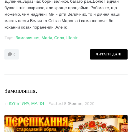
зцілення.Зараз час борні великої, багато ран..Болю.І відчай
буває і гнів накриває, але краще працюймо. Робімо те, що
можемо, чим наділені. Ми - діти Величних, то й діяння наші
мають нести Велич та Світло.Мароша і сама шепоче, бо
коханий козак поранений..Але ж...
Tags:
Замовляння
,
Магія
,
Сила
,
Шепіт
ЧИТАТИ ДАЛІ
0
Замовляння.
In
КУЛЬТУРА
,
МАГІЯ
Posted
8 Жовтня, 2020