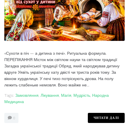
«Сухоти в піч — а дитина з печі». Ритуальна формула.
ПЕРЕПІКАННЯ Місток між світлом науки та світлом традиції
Загадка української традиції Обряд, який народжував дитину
вдруге Уявіть українську хату двісті чи триста років тому. За
вікном хурделиця. У печі тихо потріскують дрова. На полу
лежить слабеньке немовля. Воно майже не...
Tags:
Замовляння
,
Лікування
,
Магія
,
Мудрість
,
Народна
Медицина
ЧИТАТИ ДАЛІ
0