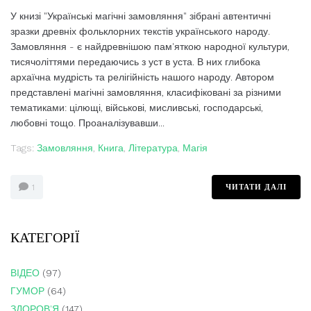
У книзі "Українські магічні замовляння" зібрані автентичні
зразки древніх фольклорних текстів українського народу.
Замовляння - є найдревнішою пам'яткою народної культури,
тисячоліттями передаючись з уст в уста. В них глибока
архаїчна мудрість та релігійність нашого народу. Автором
представлені магічні замовляння, класифіковані за різними
тематиками: цілющі, військові, мисливські, господарські,
любовні тощо. Проаналізувавши...
Tags:
Замовляння
,
Книга
,
Література
,
Магія
ЧИТАТИ ДАЛІ
1
КАТЕГОРІЇ
ВІДЕО
(97)
ГУМОР
(64)
ЗДОРОВ'Я
(147)