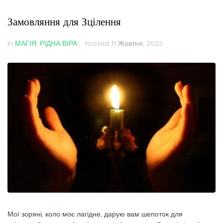
Замовляння для Зцілення
In
МАГІЯ
,
РІДНА ВІРА
Posted
11 Жовтня, 2023
Мої зоряні, коло моє лагідне, дарую вам шепоток для