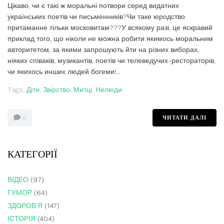
Цікаво, чи є такі ж моральні потвори серед видатних
українських поетів чи письменників?Чи таке юродство
притаманне тільки московитам???У всякому разі, це яскравий
приклад того, що ніколи не можна робити якимось моральним
авторитетом, за якими запрошують йти на різних виборах,
ніяких співаків, музикантів, поетів чи телеведучих-рестораторів,
чи якихось инших людей богеми!...
Tags:
Діти
,
Звірство
,
Митці
,
Нелюди
ЧИТАТИ ДАЛІ
0
КАТЕГОРІЇ
ВІДЕО
(97)
ГУМОР
(64)
ЗДОРОВ'Я
(147)
ІСТОРІЯ
(404)