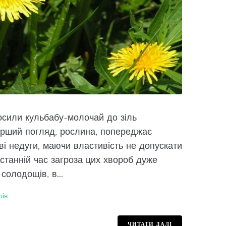
осили кульбабу-молочай до зіль
ерший погляд, рослина, попереджає
еві недуги, маючи властивість не допускати
останній час загроза цих хвороб дуже
солодощів, в...
лів
ЧИТАТИ ДАЛІ