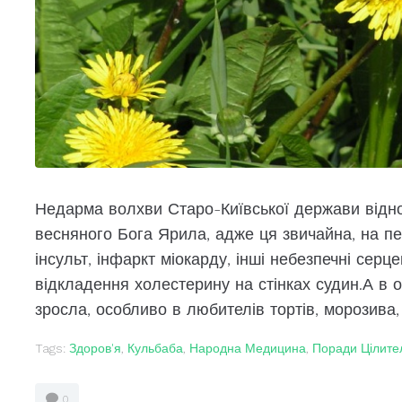
Недарма волхви Старо-Київської держави відн
весняного Бога Ярила, адже ця звичайна, на п
інсульт, інфаркт міокарду, інші небезпечні серц
відкладення холестерину на стінках судин.А в 
зросла, особливо в любителів тортів, морозива, 
Tags:
Здоров'я
,
Кульбаба
,
Народна Медицина
,
Поради Цілите
0