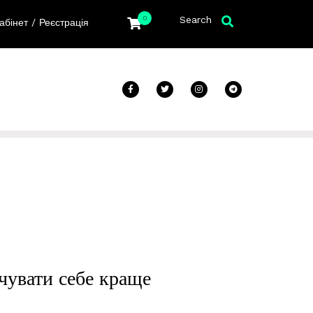
Search
0
/
абінет
Реєстрація
чувати себе краще