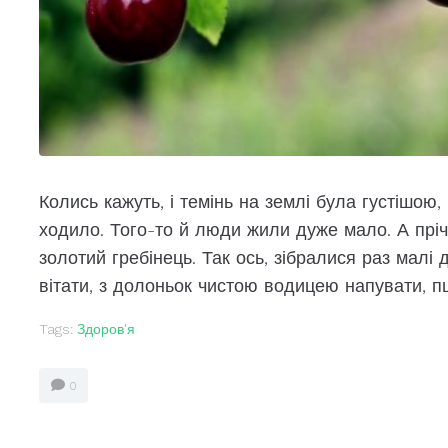
Колись кажуть, і темінь на землі була густішою
ходило. Того-то й люди жили дуже мало. А прі
золотий гребінець. Так ось, зібралися раз малі 
вітати, з долоньок чистою водицею напувати, п
Tags:
Здоров'я
0