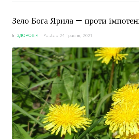
Зело Бога Ярила — проти імпотенц
In
ЗДОРОВ'Я
Posted
24 Травня, 2021