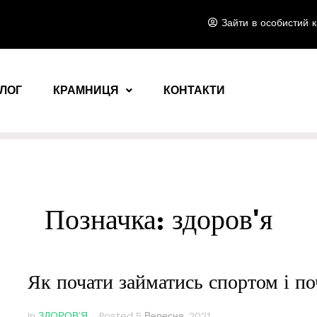
Зайти в особистий к
ЛОГ
КРАМНИЦЯ
КОНТАКТИ
Позначка:
здоров'я
Як почати займатись спортом і по
In
ЗДОРОВ'Я
Posted
5 Вересня, 2021