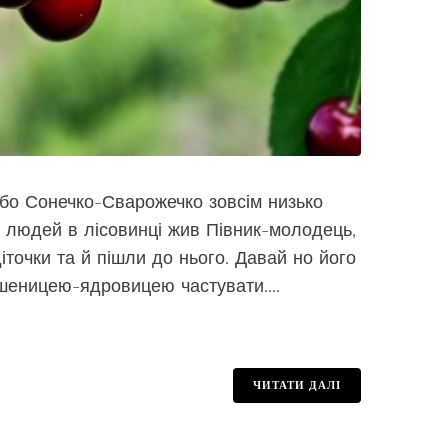
, бо Сонечко-Сварожечко зовсім низько
ч людей в лісовинці жив Півник-молодець,
діточки та й пішли до нього. Давай но його
шеницею-ядровицею частувати....
ЧИТАТИ ДАЛІ