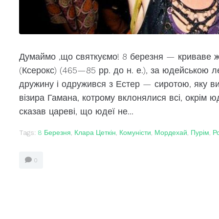
Думаймо ,що святкуємо! 8 березня — криваве 
(Ксерокс) (465—85 рр. до н. е.), за юдейською 
дружину і одружився з Естер — сиротою, яку 
візира Гамана, котрому вклонялися всі, окрім
сказав цареві, що юдеї не...
Tags:
8 Березня
,
Клара Цеткін
,
Комуністи
,
Мордехай
,
Пурім
,
Р
0