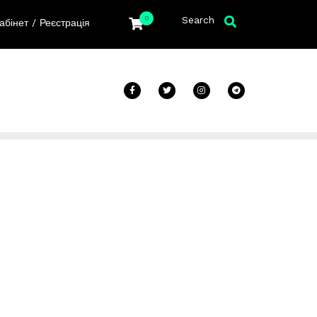
Search
0
/
абінет
Реєстрація