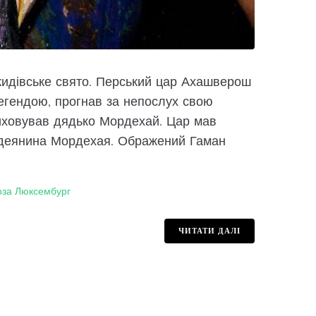
жидівське свято. Перський цар Ахашверош
легендою, прогнав за непослух свою
виховував дядько Мордехай. Цар мав
 юдеянина Мордехая. Ображений Гаман
оза Люксембург
ЧИТАТИ ДАЛІ