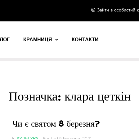
Зайти в особистий к
ЛОГ
КРАМНИЦЯ
КОНТАКТИ
Позначка:
клара цеткін
Чи є святом 8 березня?
In
КУЛЬТУРА
Posted
5 Березня, 2021