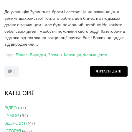
До українців! Зупиніться брати і сестри! Це не вакцинація, а
велике шахрайство! Той, хто робить цей бізнес на людських
долях є злочинцем і має бути покараний негайно! Не калічте
себе, своїх дітей і майбутні покоління свого роду! Категорична
відмова від так званої вакцинації врятує Вас і Ваших нащадків
від виродження,...
Tags:
Бізнес
,
Виродки
,
Злочин
,
Корупція
,
Фармацевти
ЧИТАТИ ДАЛІ
0
КАТЕГОРІЇ
ВІДЕО
(97)
ГУМОР
(64)
ЗДОРОВ'Я
(147)
ІСТОРІЯ
(402)