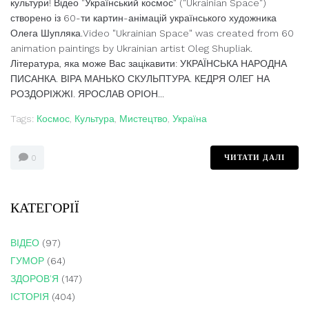
культури! Відео "Український космос" ("Ukrainian Space")
створено із 60-ти картин-анімацій українського художника
Олега Шупляка.Video "Ukrainian Space" was created from 60
animation paintings by Ukrainian artist Oleg Shupliak.
Література, яка може Вас зацікавити: УКРАЇНСЬКА НАРОДНА
ПИСАНКА. ВІРА МАНЬКО СКУЛЬПТУРА. КЕДРЯ ОЛЕГ НА
РОЗДОРІЖЖІ. ЯРОСЛАВ ОРІОН...
Tags:
Космос
,
Культура
,
Мистецтво
,
Україна
ЧИТАТИ ДАЛІ
0
КАТЕГОРІЇ
ВІДЕО
(97)
ГУМОР
(64)
ЗДОРОВ'Я
(147)
ІСТОРІЯ
(404)