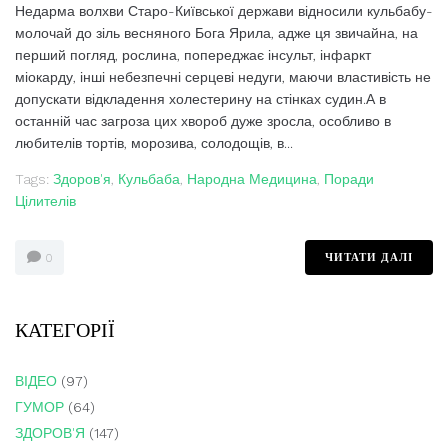
Недарма волхви Старо-Київської держави відносили кульбабу-
молочай до зіль весняного Бога Ярила, адже ця звичайна, на
перший погляд, рослина, попереджає інсульт, інфаркт
міокарду, інші небезпечні серцеві недуги, маючи властивість не
допускати відкладення холестерину на стінках судин.А в
останній час загроза цих хвороб дуже зросла, особливо в
любителів тортів, морозива, солодощів, в...
Tags:
Здоров'я
,
Кульбаба
,
Народна Медицина
,
Поради
Цілителів
ЧИТАТИ ДАЛІ
0
КАТЕГОРІЇ
ВІДЕО
(97)
ГУМОР
(64)
ЗДОРОВ'Я
(147)