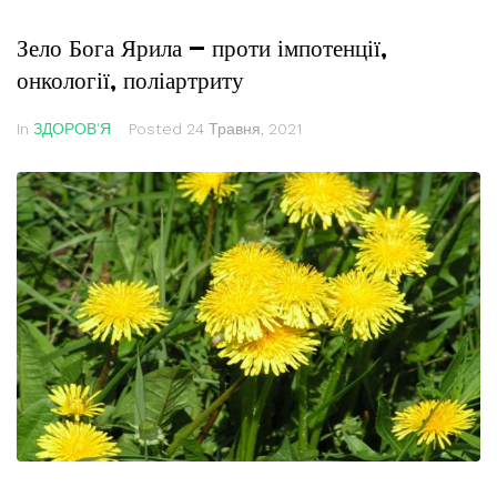
Зело Бога Ярила — проти імпотенції,
онкології, поліартриту
In
ЗДОРОВ'Я
Posted
24 Травня, 2021