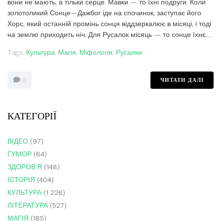
вони не мають, а тільки серце. Мавки — то їхні подруги. Коли
золотоликий Сонце—Дажбог іде на спочинок, заступає його
Хорс, який останній промінь сонця віддзеркалює в місяці, і тоді
на землю приходить ніч. Для Русалок місяць — то сонце їхнє,...
Tags:
Культура
,
Магія
,
Міфологія
,
Русалки
ЧИТАТИ ДАЛІ
0
КАТЕГОРІЇ
ВІДЕО
(97)
ГУМОР
(64)
ЗДОРОВ'Я
(148)
ІСТОРІЯ
(404)
КУЛЬТУРА
(1 226)
ЛІТЕРАТУРА
(527)
МАГІЯ
(185)