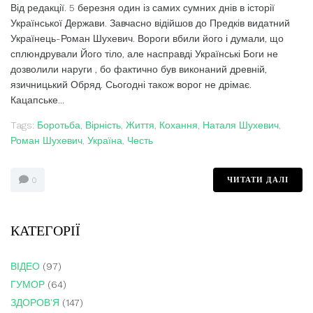
Від редакції. 5 березня один із самих сумних днів в історії
Української Держави. Завчасно відійшов до Предків видатний
Українець-Роман Шухевич. Вороги вбили його і думали, що
сплюндрували Його тіло, але насправді Українські Боги не
дозволили наруги , бо фактично був виконаний древній,
язичницький Обряд. Сьогодні також ворог не дрімає.
Кацапське...
Tags:
Боротьба
,
Вірність
,
Життя
,
Кохання
,
Наталя Шухевич
,
Роман Шухевич
,
Україна
,
Честь
ЧИТАТИ ДАЛІ
0
КАТЕГОРІЇ
ВІДЕО
(97)
ГУМОР
(64)
ЗДОРОВ'Я
(147)