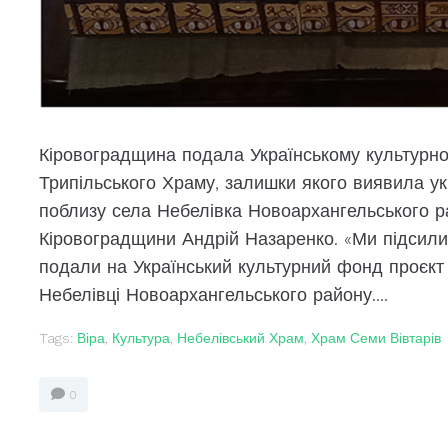
Кіровоградщина подала Українському культурн
Трипільського Храму, залишки якого виявила ук
поблизу села Небелівка Новоархангельського р
Кіровоградщини Андрій Назаренко. «Ми підсили
подали на Український культурний фонд проєкт 
Небелівці Новоархангельського району....
Tags:
Віра
,
Культура
,
Небелівський Храм
,
Храм Семи Вівтарів
0