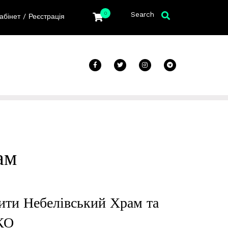
Search
0
/
абінет
Реєстрація
ам
ити Небелівський Храм та
КО