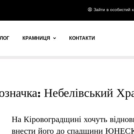
Зайти в особистий к
ЛОГ
КРАМНИЦЯ
КОНТАКТИ
означка:
Небелівський Хр
На Кіровоградщині хочуть віднов
внести його до спадщини ЮНЕС