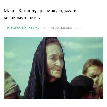
Марія Капніст, графиня, відьма й
великомучениця.
In
ІСТОРІЯ
,
КУЛЬТУРА
Posted
26 Жовтня, 2020