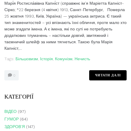
Марі́я Ростисла́вівна Капні́ст (справжнє ім'я Маріетта Капніст-
Сірко; *22 березня (4 квітня) 1913, Санкт-Петербург, Померла
25 жовтня 1993, Київ, Україна) — українська актриса. Є такий
тип знаменитостей – усі впізнають їхні обличчя, проте мало хто
може згадати імена. А є імена, які по суті не потребують
додаткових тлумачень – настільки довгий, звитяжний і
таємничий шлейф за ними тягнеться. Такою була Марія
Капніст,...
Tags:
Більшовизм
,
Історія
,
Комунізм
,
Нечисть
ЧИТАТИ ДАЛІ
0
КАТЕГОРІЇ
ВІДЕО
(97)
ГУМОР
(64)
ЗДОРОВ'Я
(147)