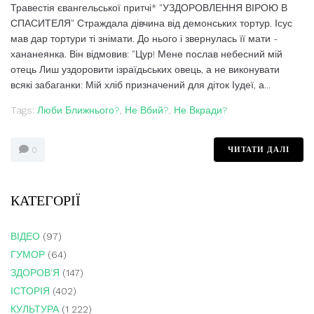
Травестія євангельської притчі* "УЗДОРОВЛЕННЯ ВІРОЮ В
СПАСИТЕЛЯ" Страждала дівчина від демонських тортур. Ісус
мав дар тортури ті знімати. До нього і звернулась її мати -
хананеянка. Він відмовив: "Цур! Мене послав небесний мій
отець Лиш уздоровити ізраїдьських овець, а не виконувати
всякі забаганки: Мій хліб призначений для діток Іудеї, а...
Tags:
Люби Ближнього?
,
Не Вбий?
,
Не Вкради?
ЧИТАТИ ДАЛІ
0
КАТЕГОРІЇ
ВІДЕО
(97)
ГУМОР
(64)
ЗДОРОВ'Я
(147)
ІСТОРІЯ
(402)
КУЛЬТУРА
(1 222)