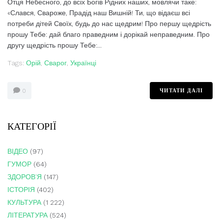
Отця Небесного, до всіх Богів Рідних наших, мовлячи таке:
«Слався, Свароже, Прадід наш Вишній! Ти, що відаєш всі
потреби дітей Своїх, будь до нас щедрим! Про першу щедрість
прошу Тебе: дай благо праведним і дорікай неправедним. Про
другу щедрість прошу Тебе:...
Tags:
Орій
,
Сварог
,
Українці
ЧИТАТИ ДАЛІ
0
КАТЕГОРІЇ
ВІДЕО
(97)
ГУМОР
(64)
ЗДОРОВ'Я
(147)
ІСТОРІЯ
(402)
КУЛЬТУРА
(1 222)
ЛІТЕРАТУРА
(524)