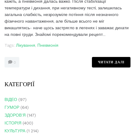
кажіть, а пневмонія далась важко. Після стабілізації
температури і дихання, при негативному тесті, залишилась
загальна слабкість, незрозуміле потіння після незначного
фізичного навантаження, але більше всього не міг
викашлятись- наче щось застрягло в легенях і заважає дихати
на повні груди. Знайомі порекомендували рецепт...
Tags:
Лікування
,
Пневмонія
ЧИТАТИ ДАЛІ
0
КАТЕГОРІЇ
ВІДЕО
(97)
ГУМОР
(64)
ЗДОРОВ'Я
(147)
ІСТОРІЯ
(400)
КУЛЬТУРА
(1 214)