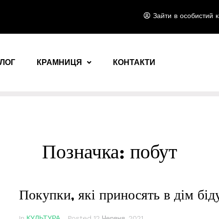
Зайти в особистий к
ЛОГ
КРАМНИЦЯ
КОНТАКТИ
Позначка:
побут
Покупки, які приносять в дім біду
In
КУЛЬТУРА
Posted
12 Червня, 2021