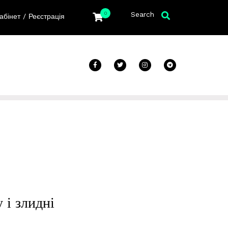
Search
0
/
абінет
Реєстрація
 і злидні