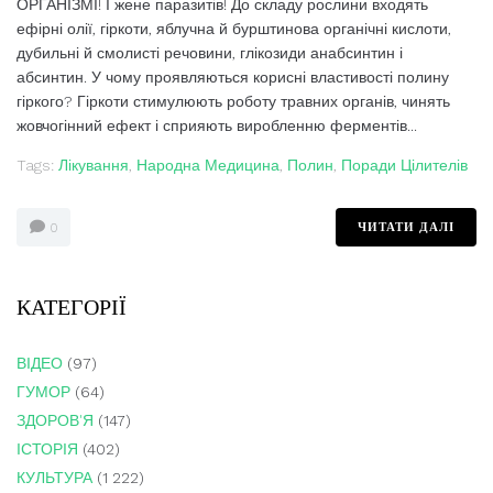
ОРГАНІЗМІ! І жене паразитів! До складу рослини входять
ефірні олії, гіркоти, яблучна й бурштинова органічні кислоти,
дубильні й смолисті речовини, глікозиди анабсинтин і
абсинтин. У чому проявляються корисні властивості полину
гіркого? Гіркоти стимулюють роботу травних органів, чинять
жовчогінний ефект і сприяють виробленню ферментів...
Tags:
Лікування
,
Народна Медицина
,
Полин
,
Поради Цілителів
ЧИТАТИ ДАЛІ
0
КАТЕГОРІЇ
ВІДЕО
(97)
ГУМОР
(64)
ЗДОРОВ'Я
(147)
ІСТОРІЯ
(402)
КУЛЬТУРА
(1 222)