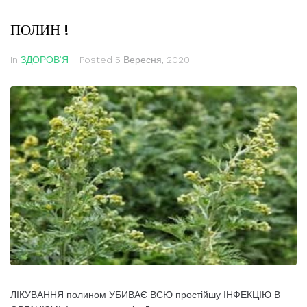
ПОЛИН !
In
ЗДОРОВ'Я
Posted
5 Вересня, 2020
ЛІКУВАННЯ полином УБИВАЄ ВСЮ простійшу ІНФЕКЦІЮ В