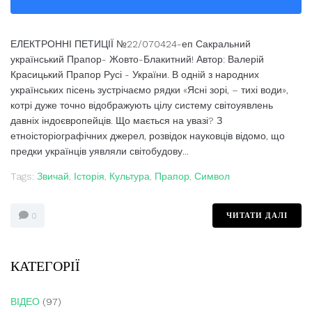
ЕЛЕКТРОННІ ПЕТИЦІЇ №22/070424-еп Сакральний
український Прапор- Жовто-Блакитний! Автор: Валерій
Красицький Прапор Русі - України. В одній з народних
українських пісень зустрічаємо рядки «Ясні зорі, – тихі води»,
котрі дуже точно відображують цілу систему світоуявлень
давніх індоєвропейців. Що мається на увазі? З
етноісторіографічних джерел, розвідок науковців відомо, що
предки українців уявляли світобудову...
Tags:
Звичай
,
Історія
,
Культура
,
Прапор
,
Символ
ЧИТАТИ ДАЛІ
0
КАТЕГОРІЇ
ВІДЕО
(97)