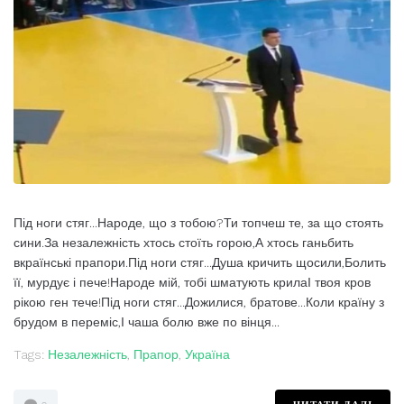
Під ноги стяг...Народе, що з тобою?Ти топчеш те, за що стоять
сини.За незалежність хтось стоїть горою,А хтось ганьбить
вкраїнські прапори.Під ноги стяг...Душа кричить щосили,Болить
її, мурдує і пече!Народе мій, тобі шматують крилаІ твоя кров
рікою ген тече!Під ноги стяг...Дожилися, братове...Коли країну з
брудом в переміс,І чаша болю вже по вінця...
Tags:
Незалежність
,
Прапор
,
Україна