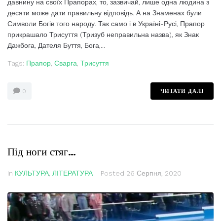
давнину на своїх Прапорах, то, зазвичай, лише одна людина з
десяти може дати правильну відповідь. А на Знаменах були
Символи Богів того народу. Так само і в Україні-Русі, Прапор
прикрашало Трисуття (Тризуб неправильна назва), як Знак
Дажбога, Дателя Буття, Бога,...
Tags:
Прапор
,
Сварга
,
Трисуття
ЧИТАТИ ДАЛІ
0
Під ноги стяг…
In
КУЛЬТУРА
,
ЛІТЕРАТУРА
Posted
26 Серпня, 2020