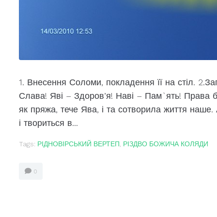
1. Внесення Соломи, покладення її на стіл. 2.За
Слава! Яві – Здоров’я! Наві – Пам`ять! Права 
як пряжа, тече Ява, і та сотворила життя наше. 
і твориться в...
Tags:
РІДНОВІРСЬКИЙ ВЕРТЕП
,
РІЗДВО БОЖИЧА КОЛЯДИ
0