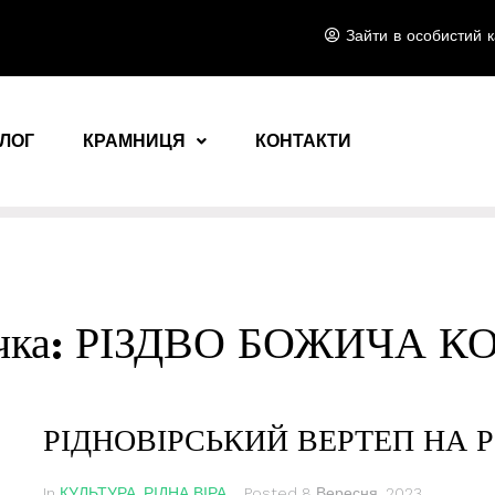
Зайти в особистий к
ЛОГ
КРАМНИЦЯ
КОНТАКТИ
чка:
РІЗДВО БОЖИЧА К
РІДНОВІРСЬКИЙ ВЕРТЕП НА 
In
КУЛЬТУРА
,
РІДНА ВІРА
Posted
8 Вересня, 2023