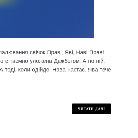
палювання свічок Праві, Яві, Наві Праві –
бо є таємно уложена Дажбогом, А по ній,
А тоді, коли одійде, Нава настає. Ява тече
ЧИТАТИ ДАЛІ