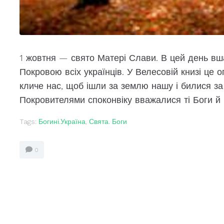
1 жовтня — свято Матері Слави. В цей день вш
Покровою всіх українців. У Велесовій книзі це 
кличе нас, щоб ішли за землю нашу і билися за
Покровителями споконвіку вважалися ті Боги й Бо
Tags:
Богині.Україна
,
Свята. Боги
0