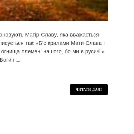
ановують Матір Славу, яка вважається
описується так: «Б’є крилами Мати Слава і
 огнища племені нашого, бо ми є русичі!»
гині,...
ЧИТАТИ ДАЛІ