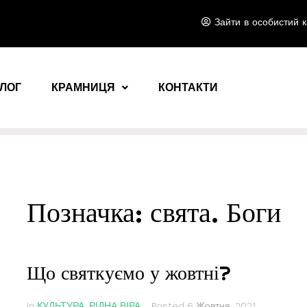
Зайти в особистий к
ЛОГ
КРАМНИЦЯ
КОНТАКТИ
Позначка:
свята. Боги
Що святкуємо у жовтні?
In
КУЛЬТУРА
,
РІДНА ВІРА
Posted
6 Жовтня, 2021