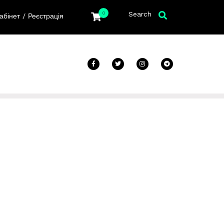
Search
0
/
абінет
Реєстрація