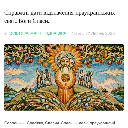
Справжні дати відзначення праукраїнських
свят. Боги Спаси.
In
КУЛЬТУРА
,
МАГІЯ
,
РІДНА ВІРА
Posted
30 Липня, 2020
Серпень — Спасівка, Спасич. Спаси — давні праукраїнські