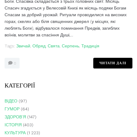
Боги. Спасівка складається з трьох головних свят. Місяць
Спасич згадується у Велесовій Книзі як місяць подяки Богам
Спасам за добрий урожай. Ритуали проводилися на високих
горах, скелях або біля священних джерел (у місцях, якi
люблять Боги), відбувалося поминання Предків, загиблих
воїнів, молитви за спасіння Душі,...
Tags:
Звичай
,
Обряд
,
Свята
,
Серпень
,
Традиція
ЧИТАТИ ДАЛІ
0
КАТЕГОРІЇ
ВІДЕО
(97)
ГУМОР
(64)
ЗДОРОВ'Я
(147)
ІСТОРІЯ
(403)
КУЛЬТУРА
(1 223)