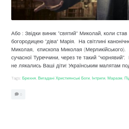
Або : Звідки виник “святий” Миколай, коли став
богородицею "діва" Марія. На світлині канонічн
Миколая, єпископа Миколая (Мерликійського).
сучасної Туреччини, через те такий “чорнявий”
не лякались Ваші діти! Українським малятам под
Tags:
Брехня
,
Вигадані Християнські Боги
,
Інтриги
,
Маразм
,
Пі
0