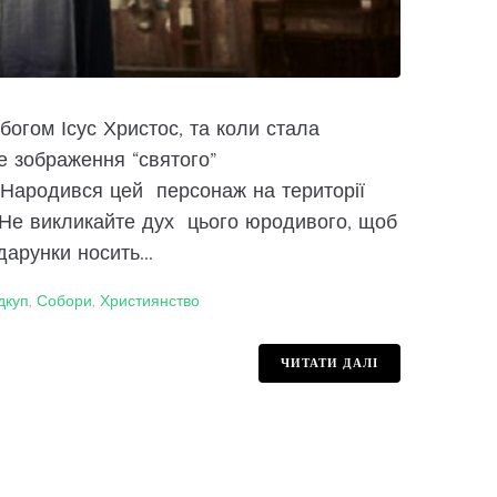
 богом Ісус Христос, та коли стала
е зображення “святого”
 Народився цей персонаж на території
. Не викликайте дух цього юродивого, щоб
арунки носить...
дкуп
,
Собори
,
Християнство
ЧИТАТИ ДАЛІ