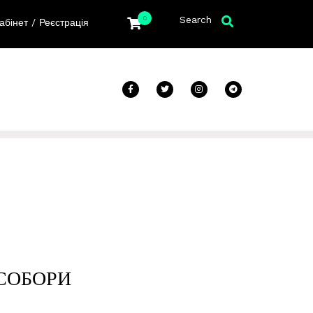
Search
0
/
абінет
Реєстрація
СОБОРИ