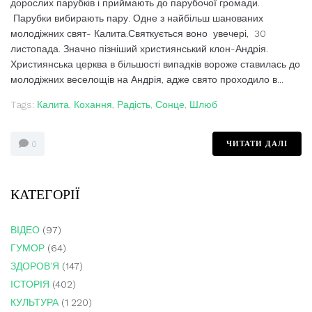
дорослих парубків і приймають до парубочої громади.
Парубки вибирають пару. Одне з найбільш шанованих
молодіжних свят- Калита.Святкується воно увечері, 30
листопада. Значно пізніший християнський клон-Андрія.
Християнська церква в більшості випадків вороже ставилась до
молодіжних веселощів на Андрія, адже свято проходило в...
Tags:
Калита
,
Кохання
,
Радість
,
Сонце
,
Шлюб
ЧИТАТИ ДАЛІ
0
КАТЕГОРІЇ
ВІДЕО
(97)
ГУМОР
(64)
ЗДОРОВ'Я
(147)
ІСТОРІЯ
(402)
КУЛЬТУРА
(1 220)