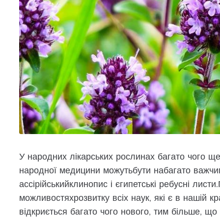
У народних лікарських рослинах багато чого ще
народної медицини можутьбути набагато важчим
ассірійськийклинопис і єгипетські ребусні лист
можливостяхрозвитку всіх наук, які є в нашій кра
відкриється багато чого нового, тим більше, що 