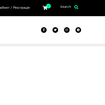
Search
0
/
абінет
Реєстрація