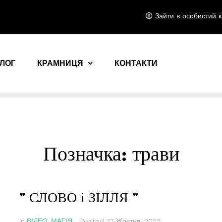
Зайти в особистий к
ЛОГ
КРАМНИЦЯ
КОНТАКТИ
Позначка:
трави
” СЛОВО і ЗІЛЛЯ ”
In
ВІДЕО
,
МАГІЯ
Posted
27 Жовтня, 2022