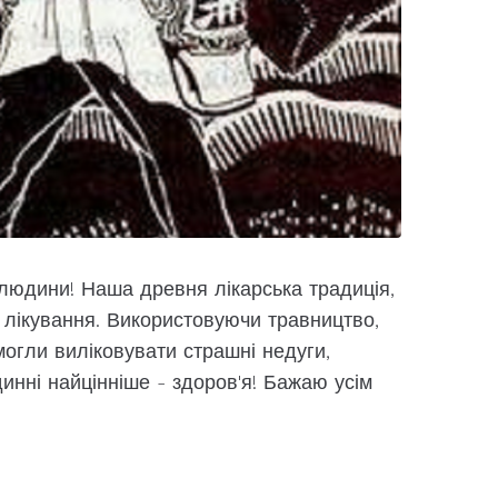
 людини! Наша древня лікарська традиція,
ів лікування. Використовуючи травництво,
могли виліковувати страшні недуги,
инні найцінніше - здоров'я! Бажаю усім