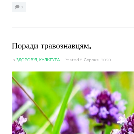
0
Поради травознавцям.
In
ЗДОРОВ'Я
,
КУЛЬТУРА
Posted
5 Серпня, 2020