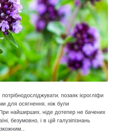
 потрібнодосліджувати, позаяк ієрогліфи
и для осягнення, ніж були
и.При найширших, ніде дотепер не бачених
їні, безумовно, і в цій галузіпізнань
зкожним...