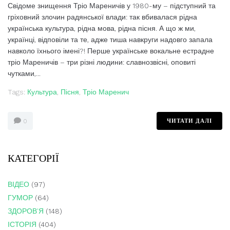
Свідоме знищення Тріо Мареничів у 1980-му – підступний та
гріховний злочин радянської влади: так вбивалася рідна
українська культура, рідна мова, рідна пісня. А що ж ми,
українці, відповіли та те, адже тиша навкруги надовго запала
навколо їхнього імені?! Перше українське вокальне естрадне
тріо Мареничів – три різні людини: славнозвісні, оповиті
чутками,...
Tags:
Культура
,
Пісня
,
Тріо Маренич
ЧИТАТИ ДАЛІ
0
КАТЕГОРІЇ
ВІДЕО
(97)
ГУМОР
(64)
ЗДОРОВ'Я
(148)
ІСТОРІЯ
(404)