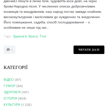
дівочий,Глянути в личко біле, чудовеНа коси довгі, на чорні
брови.Народна пісня. У численних описах доброзичливих
іноземців та мандрівників, наш народ постає завжди охайним,
висококультурним і жалісливим до нужденних та знедолених.
Його помешкання, садиба, спосіб господарювання – є
особливим не лише під час...
Tags:
Здоров'я
,
Краса
,
Тіло
ЧИТАТИ ДАЛІ
0
КАТЕГОРІЇ
ВІДЕО
(97)
ГУМОР
(64)
ЗДОРОВ'Я
(147)
ІСТОРІЯ
(404)
КУЛЬТУРА
(1 225)