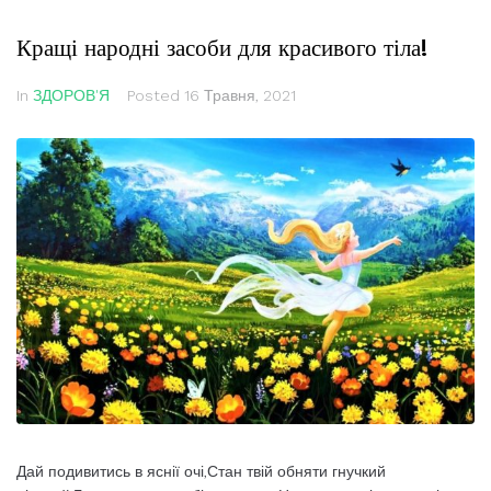
Кращі народні засоби для красивого тіла!
In
ЗДОРОВ'Я
Posted
16 Травня, 2021
Дай подивитись в яснії очі,Стан твій обняти гнучкий