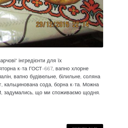
арчові" інгредієнти для їх
яторна к-та ГОСТ-667, вапно хлорне
алін, вапно будівельне, білильне, соляна
/г, кальцинована сода, борна к-та. Можна
И, задумались, що ми споживаємо щодня.