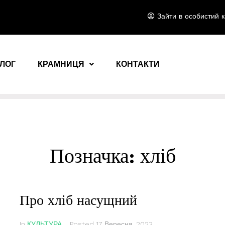
Зайти в особистий к
ЛОГ
КРАМНИЦЯ
КОНТАКТИ
Позначка:
хліб
Про хліб насущний
In
КУЛЬТУРА
Posted
17 Вересня, 2023