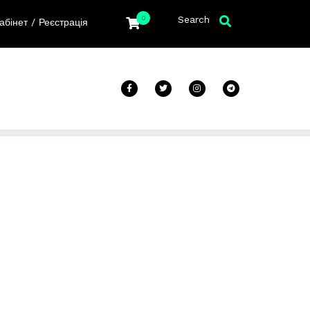
Search
0
/
абінет
Реєстрація