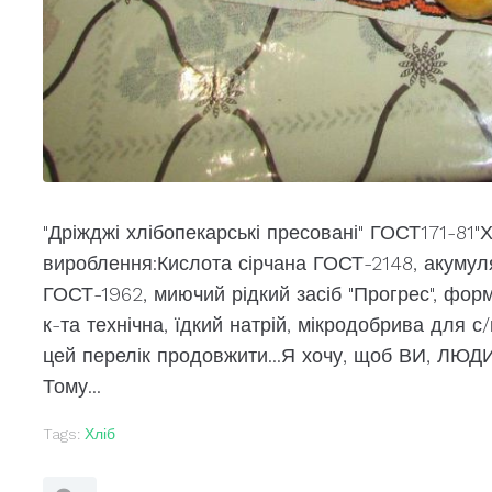
"Дріжджі хлібопекарські пресовані" ГОСТ171-81"Х
вироблення:Кислота сірчана ГОСТ-2148, акумул
ГОСТ-1962, миючий рідкий засіб "Прогрес", форм
к-та технічна, їдкий натрій, мікродобрива для с
цей перелік продовжити...Я хочу, щоб ВИ, ЛЮД
Тому...
Tags:
Хліб