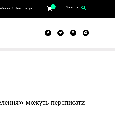
Search
0
/
абінет
Реєстрація
селення» можуть переписати