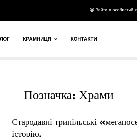
Зайти в особистий к
ЛОГ
КРАМНИЦЯ
КОНТАКТИ
Позначка:
Храми
Стародавні трипільські «мегапо
історію.