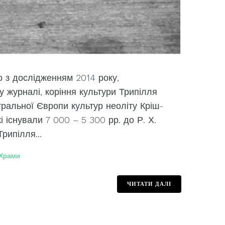
з дослідженням 2014 року,
 журналі, коріння культури Трипілля
ральної Європи культур неоліту Кріш-
і існували 7 000 – 5 300 рр. до Р. Х.
рипілля...
Храми
ЧИТАТИ ДАЛІ