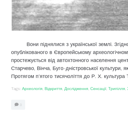
Вони піднялися з української землі. Згідно 
опублікованого в Європейському археологічному
простежується від автохтонного населення цент
Старчево, Вінча, Буго-дністровської культури, як
Протягом п’ятого тисячоліття до Р. Х. культура Т
Tags:
Археологія
,
Відкриття
,
Дослідження
,
Сенсації
,
Трипілля
,
0