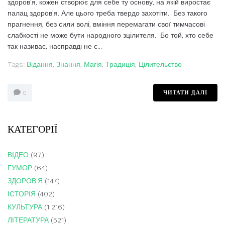
здоров’я, кожен створює для себе ту основу, на якій виростає
палац здоров’я. Але цього треба твердо захотіти. Без такого
прагнення, без сили волі, вміння перемагати свої тимчасові
слабкості не може бути народного зцілителя. Бо той, хто себе
так називає, насправді не є...
Tags:
Відання
,
Знання
,
Магія
,
Традиція
,
Цілительство
ЧИТАТИ ДАЛІ
0
КАТЕГОРІЇ
ВІДЕО
(97)
ГУМОР
(64)
ЗДОРОВ'Я
(147)
ІСТОРІЯ
(402)
КУЛЬТУРА
(1 216)
ЛІТЕРАТУРА
(521)