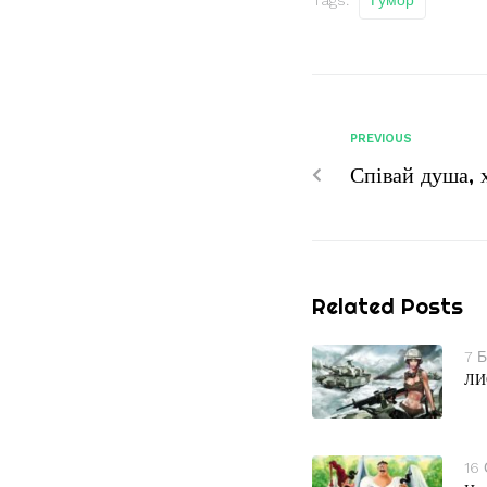
Tags:
Гумор
PREVIOUS
Співай душа, 
Related Posts
7 Б
ЛИ
16