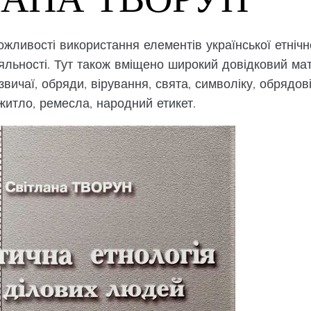
ожливості використання елементів української етнічн
іяльності. Тут також вміщено широкий довідковий ма
звичаї, обряди, вірування, свята, символіку, обрядові
житло, ремесла, народний етикет.