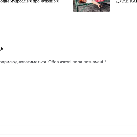
одне мудрослів’я про чужовір’я.
ДУЖЕ КА
дь
 оприлюднюватиметься.
Обов’язкові поля позначені
*