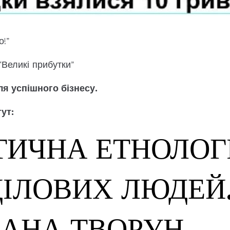
о!”
“Великі прибутки”
ля успішного бізнесу.
ут:
ТИЧНА ЕТНОЛОГ
ДІЛОВИХ ЛЮДЕЙ
ЛАНА ТВОРУН