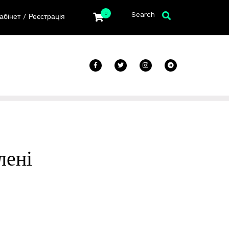
Search
0
/
абінет
Реєстрація
лені