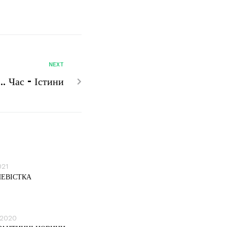
NEXT
… Час – Істини
021
НЕВІСТКА
 2020