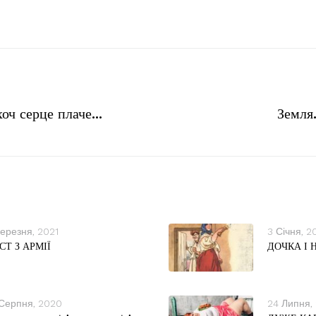
хоч серце плаче…
Земля
ерезня, 2021
3 Січня, 2
СТ З АРМІЇ
ДОЧКА І 
 Серпня, 2020
24 Липня,