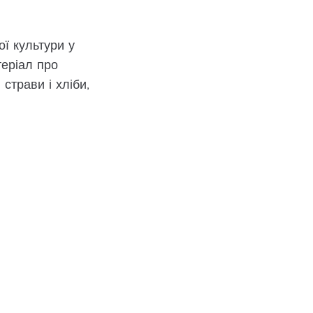
ої культури у
теріал про
 страви і хліби,