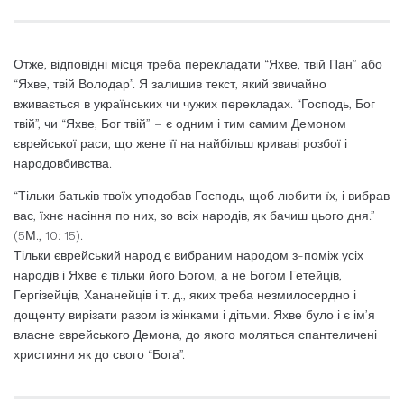
Отже, відповідні місця треба перекладати “Яхве, твій Пан” або
“Яхве, твій Володар”. Я залишив текст, який звичайно
вживається в українських чи чужих перекладах. “Господь, Бог
твій”, чи “Яхве, Бог твій” – є одним і тим самим Демоном
єврейської раси, що жене її на найбільш криваві розбої і
народовбивства.
“Тільки батьків твоїх уподобав Господь, щоб любити їх, і вибрав
вас, їхнє насіння по них, зо всіх народів, як бачиш цього дня.”
(5М., 10: 15).
Тільки єврейський народ є вибраним народом з-поміж усіх
народів і Яхве є тільки його Богом, а не Богом Гетейців,
Гергізейців, Хананейців і т. д., яких треба незмилосердно і
дощенту вирізати разом із жінками і дітьми. Яхве було і є ім’я
власне єврейського Демона, до якого моляться спантеличені
християни як до свого “Бога”.