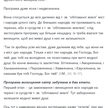
Програма дуже ясна і недвозначна.
Вона стосується до всіх далеких від т. зв. “обітованої землі” міст
і народів цілого світу. До близьких народів, які проживають на
теренах, або в сусідстві з т. зв. “обітованою землею”, слід
застосувати програму ще більше нещадну, їх треба взагалі так
винищити, щоб ані живої душі з них не залишилося.
“Так ти зробиш усім містам, дуже далеким від тебе, що вони не
з міст цих народів. Тільки з міст тих народів, які Господь, Бог
твій, дає тобі на володіння, не позоставиш при житті жодної
душі, бо конче вчиниш їх закляттям: Хіттеянина, і Амореянина, і
Ханаанеянина, і Періззеянина, і Хіввеянина, і Євусеянина, як
наказав був тобі Господь, Бог твій” (5М., 20: 15-17).
Програма винищення світу задумана в два етапи.
Перший етап – це завоювання і винищення всіх народів на
терені і в сусідстві т. зв. “обітованої землі”. Тут заборонено
залишати жодної живої душі.
Ось тут у наведених місцях зустрічаємо назву “гетитів”, про яку