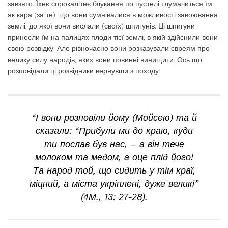
завзято. Їхнє сорокалітнє блукання по пустелі тлумачиться їм
як кара (за те), що вони сумнівалися в можливості завоювання
землі, до якої вони вислали (своїх) шпигунів. Ці шпигуни
принесли їм на палицях плоди тієї землі, в якій здійснили вони
свою розвідку. Але рівночасно вони розказували євреям про
велику силу народів, яких вони повинні винищити. Ось що
розповідали ці розвідники вернувши з походу:
“І вони розповіли йому (Мойсею) та й
сказали: “Прибули ми до краю, куди
ти послав був нас, – а він тече
молоком та медом, а оце плід його!
Та народ той, що сидить у тім краї,
міцний, а міста укріплені, дуже великі”
(4М., 13: 27-28).