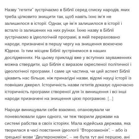
Назву “гетити” зустрічаємо в Біблії серед списку народів, яких
треба цілковито знищити так, щоб навіть їхнє ім’я не
залишилося в історії. Однак, це ім’я залишилося в історії і
встало із залишених на них руїнах. Їхню назву в Біблії
зустрічаємо в ідеологічній програмі, в якій перераховано
народи, призначені в першу чергу на знищення воюючою
Юдеєю. Із тим місцем Біблії зустрінемося в наших
дослідженнях. На цьому прикладі вже у вступних зауваженнях
можна ствердити, що Біблія є виразом окресленої політичної і
ідеологічної програми. І саме ця частина, чи цей аспект Біблії
цікавить нас більше, ніж принагідні назви, відомі науці історії із
повніших джерел. Історичність назви гетитів доказує одночасно
історичність програми створеної для їх винищення і всі інші
народи призначені на знищення цією програмою. […]
Народи винищували себе взаємно, опановували чи
поневолювали один одного, чи теж творили держави на
системі рабства в своїх історіях. Мала юдейська держава, яка
творилася в часі повстання ідеології “Второзаконія”, – або із
грецької мови “Деутерономіон”, – не була тут ані першою, ані