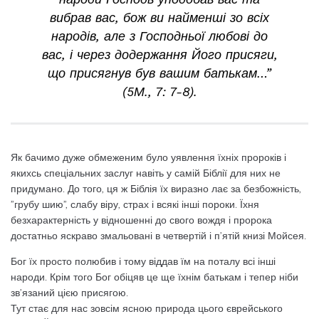
вибрав вас, бож ви найменші зо всіх
народів, але з Господньої любові до
вас, і через додержання Його присяги,
що присягнув був вашим батькам…”
(5М., 7: 7-8).
Як бачимо дуже обмеженим було уявлення їхніх пророків і
якихсь спеціальних заслуг навіть у самій Біблії для них не
придумано. До того, ця ж Біблія їх виразно лає за безбожність,
”грубу шию”, слабу віру, страх і всякі інші пороки. Їхня
безхарактерність у відношенні до свого вождя і пророка
достатньо яскраво змальовані в четвертій і п’ятій книзі Мойсея.
Бог їх просто полюбив і тому віддав їм на поталу всі інші
народи. Крім того Бог обіцяв це ще їхнім батькам і тепер ніби
зв’язаний цією присягою.
Тут стає для нас зовсім ясною природа цього єврейського