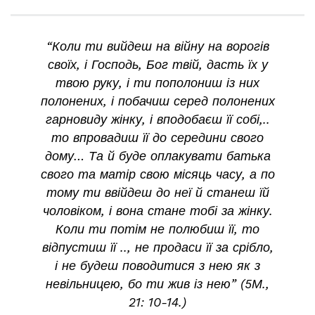
“Коли ти вийдеш на війну на ворогів
своїх, і Господь, Бог твій, дасть їх у
твою руку, і ти пополониш із них
полонених, і побачиш серед полонених
гарновиду жінку, і вподобаєш її собі,..
то впровадиш її до середини свого
дому… Та й буде оплакувати батька
свого та матір свою місяць часу, а по
тому ти ввійдеш до неї й станеш їй
чоловіком, і вона стане тобі за жінку.
Коли ти потім не полюбиш її, то
відпустиш її .., не продаси її за срібло,
і не будеш поводитися з нею як з
невільницею, бо ти жив із нею” (5М.,
21: 10-14.)