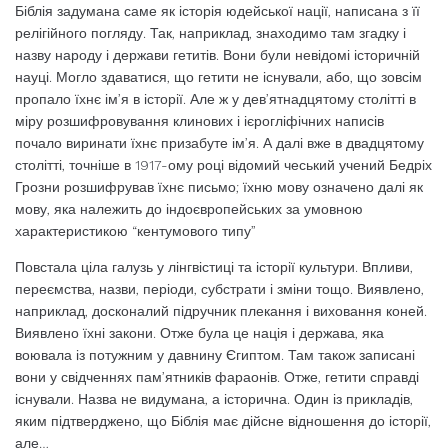
Біблія задумана саме як історія юдейської нації, написана з її
релігійного погляду. Так, наприклад, знаходимо там згадку і
назву народу і держави гетитів. Вони були невідомі історичній
науці. Могло здаватися, що гетити не існували, або, що зовсім
пропало їхнє ім’я в історії. Але ж у дев’ятнадцятому столітті в
міру розшифровування клинових і ієрогліфічних написів
почало виринати їхнє призабуте ім’я. А далі вже в двадцятому
столітті, точніше в 1917-ому році відомий чеський учений Бедріх
Грозни розшифрував їхнє письмо; їхню мову означено далі як
мову, яка належить до індоєвропейських за умовною
характеристикою “кентумового типу”
Повстала ціла галузь у лінгвістиці та історії культури. Впливи,
переємства, назви, періоди, субстрати і зміни тощо. Виявлено,
наприклад, досконалий підручник плекання і виховання коней.
Виявлено їхні закони. Отже була це нація і держава, яка
воювала із потужним у давнину Єгиптом. Там також записані
вони у свідченнях пам’ятників фараонів. Отже, гетити справді
існували. Назва не видумана, а історична. Один із прикладів,
яким підтверджено, що Біблія має дійсне відношення до історії,
але…