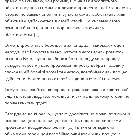
працю об’єктивною, хоч розуміє, що немає абсолютного
об’єктивізму поза самим історичним процесом. Ідеї, які творять
історію, не завжди сприйняті сучасниками як об’єктивні. Їхній
об’єктивізм здійснюється в самій історії. Цю систему свого
думання й дослідження автор називає історичним
об’єктивізмом. […]
Отже, в зростанні, в боротьбі, в занепадах і підйомах людей,
народів, рас і людства завершується многовидний розвиток
пізнання Бога, шукання і боротьба за правду чи неправду,
складне нерозплутане продовження росту добра і правди у
споконвічній борні зі злом і темнотою, всеобіймаючий процес
здійснення Божественних цілей людини в історії і в космосі.
Тому повна, всебічна вичерпна оцінка віри, яка залишила свої
сліди в історії людства, можлива тільки на широкому історично
порівняльному грунті.
Ствердимо це виразно, що таке дослідження можливе тільки із
якогось вищого становища, яке стоїть понад поодинокими
процесами поодиноких релігій. […] Тільки споглядаючи і
обіймаючи зором цей всеобіймаючий космічний процес із