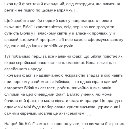
І хоч цей факт такий очевидний, слід ствердити, що вивчення
релігій не пішло по цьому напрямку. […]
Щоб зробити хоч би перший крок у напрямі цього нового
вивчення Біблії і християніства, слід перш за все зрозуміти
сутність Біблії у її власному світлі, у її власних проявах, у її
власній історичній програмі, в її нею самою сформульованому
відношенні до інших релігійних рухів.
Тут побачимо перш за все наявний факт, що Біблія повстає як
вираз єврейської расовості чи племінності. Вона тільки для
єврейського народу.
І хоч цей факт із надзвичайною яскравістю впадає в око навіть
при першому знайомстві з Біблією, – то однак віра в єдиний
авторитет Біблії як святості, робить звичайно її визнавців
сліпими на цей очевидний факт. Багато учених, які може
бачили цей факт, не мали відваги сказати правди. Ця правда в
однаковій мірі буде поборювана християнською церквою як і
самими євреями, мовляв це антисемітизм. […]
На цей бік Біблії замало звернено уваги, хоч вивчали її із різних