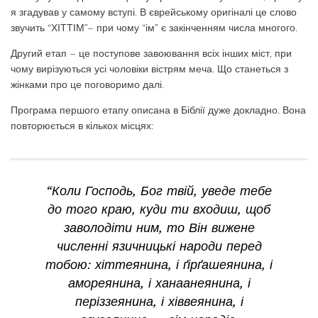
я згадував у самому вступі. В єврейському оригіналі це слово
звучить “ХІТТІМ”– при чому “ім” є закінченням числа многого.
Другий етап – це поступове завоювання всіх інших міст, при
чому вирізуються усі чоловіки вістрям меча. Що станеться з
жінками про це поговоримо далі.
Програма першого етапу описана в Біблії дуже докладно. Вона
повторюється в кількох місцях:
“Коли Господь, Бог твій, уведе тебе
до того краю, куди ти входиш, щоб
заволодіти ним, то Він вижене
численні язичницькі народи перед
тобою: хіттеянина, і ґірґашеянина, і
амореянина, і ханаанеянина, і
періззеянина, і хіввеянина, і