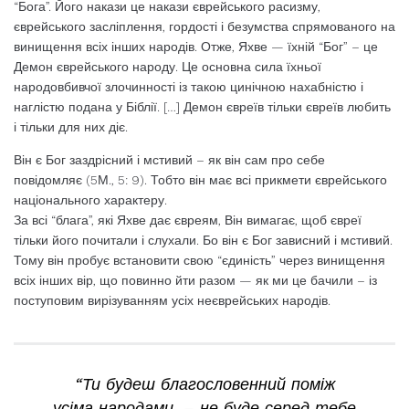
“Бога”. Його накази це накази єврейського расизму,
єврейського засліплення, гордості і безумства спрямованого на
винищення всіх інших народів. Отже, Яхве — їхній “Бог” – це
Демон єврейського народу. Це основна сила їхньої
народовбивчої злочинності із такою цинічною нахабністю і
наглістю подана у Біблії. […] Демон євреїв тільки євреїв любить
і тільки для них діє.
Він є Бог заздрісний і мстивий – як він сам про себе
повідомляє (5М., 5: 9). Тобто він має всі прикмети єврейського
національного характеру.
За всі “блага”, які Яхве дає євреям, Він вимагає, щоб євреї
тільки його почитали і слухали. Бо він є Бог зависний і мстивий.
Тому він пробує встановити свою “єдиність” через винищення
всіх інших вір, що повинно йти разом — як ми це бачили – із
поступовим вирізуванням усіх неєврейських народів.
“Ти будеш благословенний поміж
усіма народами, – не буде серед тебе