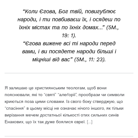
“Коли Єгова, Бог твій, повигублює
народи, і ти повбиваєш їх, і осядеш по
їхніх містах та по їхніх домах…” (5М.,
19: 1).
“Єгова вижене всі ті народи перед
вами, і ви посядете народи більші і
міцніші від вас” (5М., 11: 23).
Я залишаю це християнським теологам, щоб вони
пояснювали, які то “святі” “алеґорії”, прообрази чи символи
криються поза цими словами. Із свого боку стверджую, що
“спасіння” в цьому місці не означає нічого іншого, як тільки
вирізання мечем достатньої кількості отих сильних синів
Енакових, що їх так дуже боялися євреї. […]