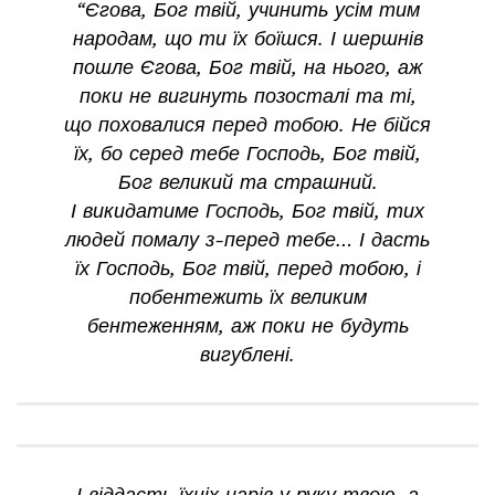
“Єгова, Бог твій, учинить усім тим
народам, що ти їх боїшся. І шершнів
пошле Єгова, Бог твій, на нього, аж
поки не вигинуть позосталі та ті,
що поховалися перед тобою. Не бійся
їх, бо серед тебе Господь, Бог твій,
Бог великий та страшний.
І викидатиме Господь, Бог твій, тих
людей помалу з-перед тебе… І дасть
їх Господь, Бог твій, перед тобою, і
побентежить їх великим
бентеженням, аж поки не будуть
вигублені.
І віддасть їхніх царів у руку твою, а