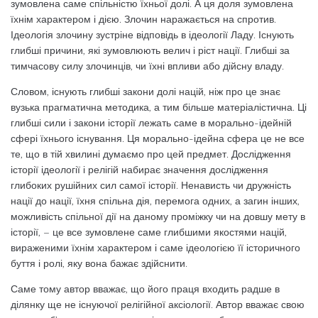
зумовлена саме спільністю їхньої долі. А ця доля зумовлена
їхнім характером і дією. Злочин наражається на спротив.
Ідеологія злочину зустріне відповідь в ідеології Ладу. Існують
глибші причини, які зумовлюють велич і ріст нації. Глибші за
тимчасову силу злочинців, чи їхні впливи або дійсну владу.
Словом, існують глибші закони долі націй, ніж про це знає
вузька прагматична методика, а тим більше матеріалістична. Ці
глибші сили і закони історії лежать саме в морально-ідейній
сфері їхнього існування. Ця морально-ідейна сфера це не все
те, що в тій хвилині думаємо про цей предмет. Дослідження
історії ідеології і релігій набирає значення дослідження
глибоких рушійних сил самої історії. Ненависть чи дружність
нації до нації, їхня спільна дія, перемога одних, а загин інших,
можливість спільної дії на даному проміжку чи на довшу мету в
історії, – це все зумовлене саме глибшими якостями націй,
вираженими їхнім характером і саме ідеологією її історичного
буття і ролі, яку вона бажає здійснити.
Саме тому автор вважає, що його праця входить радше в
ділянку ще не існуючої релігійної аксіології. Автор вважає свою