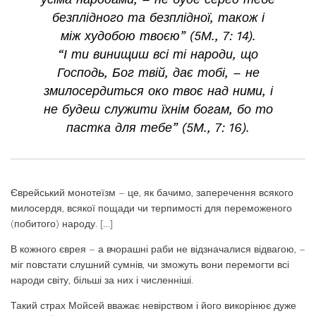
безплідного та безплідної, також і
між худобою твоєю” (5М., 7: 14).
“І ти винищиш всі ті народи, що
Господь, Бог твій, дає тобі, – не
змилосердиться око твоє над ними, і
не будеш служити їхнім богам, бо то
пастка для тебе” (5М., 7: 16).
Єврейський монотеїзм – це, як бачимо, заперечення всякого
милосердя, всякої пощади чи терпимості для переможеного
(побитого) народу. […]
В кожного єврея – а вчорашні раби не відзначалися відвагою, –
міг повстати слушний сумнів, чи зможуть вони перемогти всі
народи світу, більші за них і численніші.
Такий страх Мойсей вважає невірством і його викорінює дуже