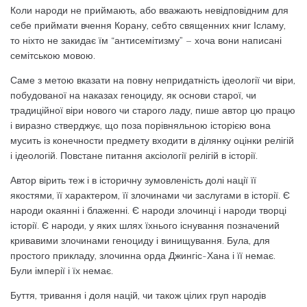
Коли народи не приймають, або вважають невідповідним для
себе приймати вчення Корану, себто священних книг Ісламу,
то ніхто не закидає їм “антисемітизму” – хоча вони написані
семітською мовою.
Саме з метою вказати на повну непридатність ідеології чи віри,
побудованої на наказах геноциду, як основи старої, чи
традиційної віри нового чи старого ладу, пише автор цю працю
і виразно стверджує, що поза порівняльною історією вона
мусить із конечности предмету входити в ділянку оцінки релігій
і ідеологій. Повстане питання аксіології релігій в історії.
Автор вірить теж і в історичну зумовленість долі нації її
якостями, її характером, її злочинами чи заслугами в історії. Є
народи окаянні і блаженні. Є народи злочинці і народи творці
історії. Є народи, у яких шлях їхнього існування позначений
кривавими злочинами геноциду і винищування. Була, для
простого прикладу, злочинна орда Джингіс-Хана і її немає.
Були імперії і їх немає.
Буття, тривання і доля націй, чи також цілих груп народів