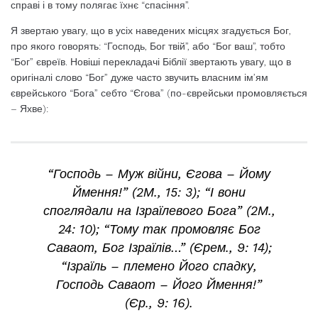
справі і в тому полягає їхнє “спасіння”.
Я звертаю увагу, що в усіх наведених місцях згадується Бог,
про якого говорять: “Господь, Бог твій”, або “Бог ваш”, тобто
“Бог” євреїв. Новіші перекладачі Біблії звертають увагу, що в
оригіналі слово “Бог” дуже часто звучить власним ім’ям
єврейського “Бога” себто “Єгова” (по-єврейськи промовляється
– Яхве):
“Господь – Муж війни, Єгова – Йому
Ймення!” (2М., 15: 3); “І вони
споглядали на Ізраїлевого Бога” (2М.,
24: 10); “Тому так промовляє Бог
Саваот, Бог Ізраїлів…” (Єрем., 9: 14);
“Ізраїль – племено Його спадку,
Господь Саваот – Його Ймення!”
(Єр., 9: 16).