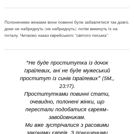
Полоненими жінками вони повинні були забавлятися так довго,
доки не набриднуть (не набриднуть), потім викинуть їх на
поталу. Читаємо наказ єврейського “святого письма”:
“Не буде проститутка із дочок
Ізраїлевих, ані не буде мужеський
проститут із синів Ізраїлевих” (5М.,
23:17).
Проститутками повинні стати,
очевидно, полонені жінки, що
перестали подобатися євреям-
завойовникам.
Ми вже зустрічалися з расовими
законами євреїв. З понищеними