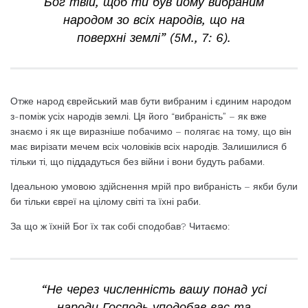
Бог твій, щоб ти був йому вибраним
народом зо всіх народів, що на
поверхні землі” (5М., 7: 6).
Отже народ єврейський мав бути вибраним і єдиним народом
з-поміж усіх народів землі. Ця його “вибраність” – як вже
знаємо і як ще виразніше побачимо – полягає на тому, що він
має вирізати мечем всіх чоловіків всіх народів. Залишилися б
тільки ті, що піддадуться без війни і вони будуть рабами.
Ідеальною умовою здійснення мрій про вибраність – якби були
би тільки євреї на цілому світі та їхні раби.
За що ж їхній Бог їх так собі сподобав? Читаємо:
“Не через численність вашу понад усі
народи Господь уподобав вас та