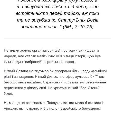
ти вигубиш їхнє ім’я з-під неба, – не
встоїть ніхто перед тобою, аж поки
ти не вигубиш їх. Статуї їхніх Богів
попалите в огні…” (5М., 7: 19-25).
Не тільки хочуть організатори цієї програми винищувати
народи, але стерти навіть їхнє ім’я з лиця історії, щоб був
тільки один “вибраний” єврейський народ.
Ніякий Сатана не видумав би програми більш радикальнішої
різні і винищення. Ніякий Диявол не сформулював би її так
безсоромно і нахабно. Єврейський чорт має тут безсумнівне
первенство у цілому світі. Це християнський “Бог-Отець” –
Яхве.
Ні, ми ще не все знаємо. Послухаймо, що мало б статися із
жінками, які потрапили б у полон єврейського божевілля: