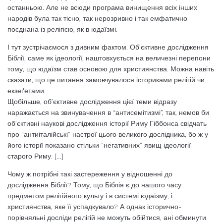
останньою. Але не всюди програма винищення всіх інших
народів була так тісно, так нерозривно і так емфатично
поєднана із релігією, як в юдаїзмі.
І тут зустрічаємося з дивним фактом. Об’єктивне дослідження
Біблії, саме як ідеології, наштовхується на величезні перепони
тому, що юдаїзм став основою для християнства. Можна навіть
сказати, що це питання замовчувалося істориками релігій чи
екзеґетами.
Щобільше, об’єктивне дослідження цієї теми відразу
наражається на звинувачення в “антисемітизмі”, так, немов би
об’єктивні наукові дослідження історії Риму Гіббонса свідчать
про “антиіталійські” настрої цього великого дослідника, бо ж у
його історії показано стільки “негативних” явищ ідеології
старого Риму. […]
Чому ж потрібні такі застереження у відношенні до
дослідження Біблії? Тому, що Біблія є до нашого часу
предметом релігійного культу і в системі юдаїзму, і
християнства, яке її успадкувало? А однак історично-
порівняльні досліди релігій не можуть обійтися, ані обминути