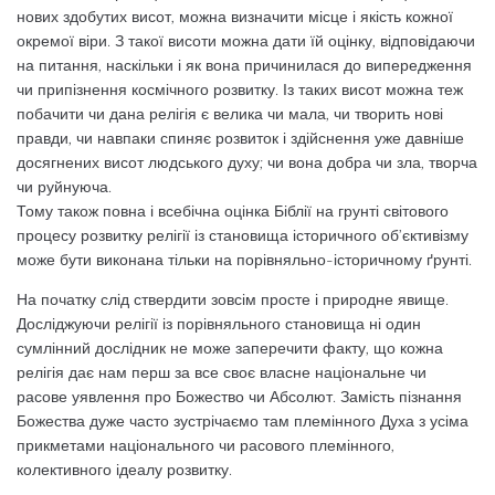
нових здобутих висот, можна визначити місце і якість кожної
окремої віри. З такої висоти можна дати їй оцінку, відповідаючи
на питання, наскільки і як вона причинилася до випередження
чи припізнення космічного розвитку. Із таких висот можна теж
побачити чи дана релігія є велика чи мала, чи творить нові
правди, чи навпаки спиняє розвиток і здійснення уже давніше
досягнених висот людського духу; чи вона добра чи зла, творча
чи руйнуюча.
Тому також повна і всебічна оцінка Біблії на грунті світового
процесу розвитку релігії із становища історичного об’єктивізму
може бути виконана тільки на порівняльно-історичному ґрунті.
На початку слід ствердити зовсім просте і природне явище.
Досліджуючи релігії із порівняльного становища ні один
сумлінний дослідник не може заперечити факту, що кожна
релігія дає нам перш за все своє власне національне чи
расове уявлення про Божество чи Абсолют. Замість пізнання
Божества дуже часто зустрічаємо там племінного Духа з усіма
прикметами національного чи расового племінного,
колективного ідеалу розвитку.