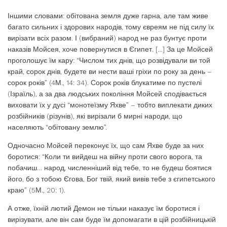
Іншими словами: обітована земля дуже гарна, але там живе
багато сильних і здорових народів, тому євреям не під силу їх
вирізати всіх разом. І (вибраний) народ не раз бунтує проти
наказів Мойсея, хоче повернутися в Єгипет. […] За це Мойсей
проголошує їм кару: “Числом тих днів, що розвідували ви той
край, сорок днів, будете ви нести ваші гріхи по року за день –
сорок років” (4М., 14: 34). Сорок років блукатиме по пустелі
(Ізраїль), а за два людських покоління Мойсей сподівається
виховати їх у дусі “монотеїзму Яхве” – тобто виплекати диких
розбійників (різунів), які вирізали б мирні народи, що
населяють “обітовану землю”.
Одночасно Мойсей переконує їх, що сам Яхве буде за них
боротися: “Коли ти вийдеш на війну проти свого ворога, та
побачиш… народ, численніший від тебе, то не будеш боятися
його, бо з тобою Єгова, Бог твій, який вивів тебе з єгипетського
краю” (5М., 20: 1).
А отже, їхній лютий Демон не тільки наказує їм боротися і
вирізувати, але він сам буде їм допомагати в цій розбійницькій