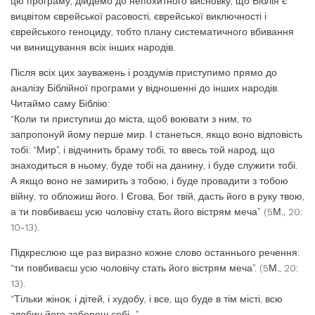
цю програму, дійдемо до непохитного висновку, що Біблія є
вицвітом єврейської расовості, єврейської виключності і
єврейського геноциду, тобто плану систематичного вбивання
чи винищування всіх інших народів.
Після всіх цих зауважень і роздумів приступимо прямо до
аналізу Біблійної програми у відношенні до інших народів.
Читаймо саму Біблію:
“Коли ти приступиш до міста, щоб воювати з ним, то
запропонуй йому перше мир. І станеться, якщо воно відповість
тобі: “Мир”, і відчинить браму тобі, то ввесь той народ, що
знаходиться в ньому, буде тобі на данину, і буде служити тобі.
А якщо воно не замирить з тобою, і буде провадити з тобою
війну, то обложиш його. І Єгова, Бог твій, дасть його в руку твою,
а ти повбиваєш усю чоловічу стать його вістрям меча” (5М., 20:
10-13).
Підкреслюю ще раз виразно кожне слово останнього речення:
“ти повбиваєш усю чоловічу стать його вістрям меча”. (5М., 20:
13).
“Тільки жінок, і дітей, і худобу, і все, що буде в тім місті, всю
здобич його забереш собі…”