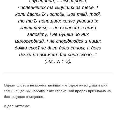
євусеянина, – сім народів,
численніших та міцніших за тебе. І
коли дасть їх Господь, Бог твій, тобі,
то ти їх понищиш: конче учиниш їх
закляттям, – не складеш із ними
заповіту, і не будеш до них
милосердний. І не споріднюйся з ними:
дочки своєї не даси його синові, а його
дочки не візьмеш для сина свого…”
(5М., 7: 1-3).
Одним словом не можна залишати ні одної живої душі із цих
семи нещасних народів, яких єврейський пророк призначив на
безпощадне знищення.
А далі читаємо: