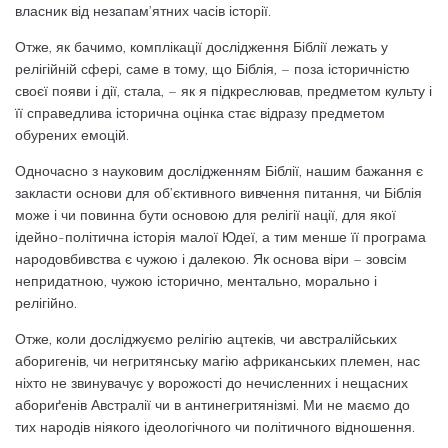
власник від незапам’ятних часів історії.
Отже, як бачимо, комплікації дослідження Біблії лежать у
релігійній сфері, саме в тому, що Біблія, – поза історичністю
своєї появи і дії, стала, – як я підкреслював, предметом культу і
її справедлива історична оцінка стає відразу предметом
обурених емоцій.
Одночасно з науковим дослідженням Біблії, нашим бажання є
закласти основи для об’єктивного вивчення питання, чи Біблія
може і чи повинна бути основою для релігії нації, для якої
ідейно-політична історія малої Юдеї, а тим менше її програма
народовбивства є чужою і далекою. Як основа віри – зовсім
непридатною, чужою історично, ментально, морально і
релігійно.
Отже, коли досліджуємо релігію ацтеків, чи австралійських
аборигенів, чи негритянську магію африканських племен, нас
ніхто не звинувачує у ворожості до нечисленних і нещасних
абориґенів Австралії чи в антинегритянізмі. Ми не маємо до
тих народів ніякого ідеологічного чи політичного відношення.