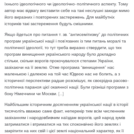
їхнього ідеологічного чи ідеологічно-політичного аспекту. Тому
автор має відвагу виставити себе на такі неслушні закиди мимо
його виразних і повторених застережень. Для майбутніх
істориків такі застереження будуть смішними.
Якщо йдеться про питання т. зв. “антисемітизму” до політичних
програм української нації і пов’язаних із тим питань моралі та
політичної ідеології, то тут треба виразно ствердити, що тих
програм винищення українського народу було докладно
стільки, скільки ворогів прокочувалося степами України,
зазіхаючи на її землю. Отже програма “винищення” нас
маленькою і далекою на той час Юдеєю нас не болить, а з
історичної перспективи радше розсмішує, як своєрідна расово-
політична параноя цієї окаянної нації. Були грізніші програми з
боку Німеччини чи Москви. […]
Найбільшим історичним досягненням української нації в історії
тисячоліть вважаю саме факт, неперекір тим всім численним
зазіханням і народовбивчим наїздам ворогів, цей народ зумів
затриматися і втриматися на тих споконвічно його землях і
закріпити на них свій і цієї землі національний характер, як її