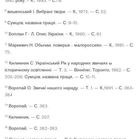
1992 року, – К., 1993. – С.79.
8
вишенський І. Вибрані твори. — К., 1972. — С. 52.
9
Сумцов, названа праця. — С. 9-10.
10
Боплан Г- Л, Опис України. – К., 1990. – С, 81.
11
Маркевич Н. Обычаи, поверья… малороссиян. — К., 1991. – С.
75.
12
Килимник С. Український Рік у народних звичаях ы
історичному освітленні. — Т. 3. — Вінніпег, Торонто, 1962. ~ С.
205-206; Сумцов, названа праця, — С. 10-11.
13
Воропай О. Звичаї нашого нараду. — Т. 1. — К.,1991. – С. 383-
384
14
Воропай, — С. 383.
15
Килимник, — С. 207.
16
Воропай, — С. 382-383.
17