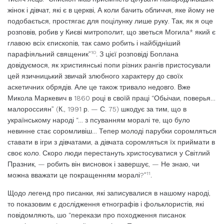
жінок і дівчат, які є в церкві, А коли бачить обличчя, яке йому не
подобається, простягає для поцілунку лише руку. Так, як я оце
розповів, робив у Києві митрополит, що зветься Могила* який є
главою всіх єпископів, так само робить і найбідніший
10
парафіяльний священик”
. З цієї розповіді Боплана
довідуємося, як хри­стиянські попи різних рангів пристосували
цей язичницький звичай злюбного характе­ру до своїх
аскетичних обрядів. Але це та­кож тривало недовго. Вже
Микола Марке­вич в 1860 році в своїй праці “Обьічаи, поверья…
малороссиян” (К., 1991 р. — С. 75) шкодує за тим, що в
українському народі “… з псуванням моралі те, що було
невинне стає соромливіш… Тепер молоді парубки соромляться
ставати в ігри з дівчатами, а дівчата соромляться їх приймати в
своє коло. Скоро люди перестануть христосува­тися у Світлий
Празник, — робить він вис­новок і завершує, — Не знаю, чи
11
можна вважати це покращенням моралі?”
.
Щодо легенд про писанки, які запису­валися в нашому народі,
то показовим є дослідження етнографів і фольклористів, які
повідомляють, шо “перекази про поход­ження писанок