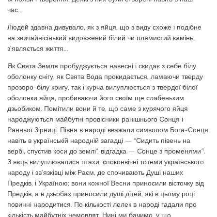
час…
Людей здав­на дивувало, як з яйця, що з виду схоже і подібне
на звичайнісінький видовжений бі­лий чи плямистий камінь,
з’являється життя…
Як Свята Земля пробуджується навесні і скидає з себе білу
оболонку снігу, як Свята Вода прокидається, ламаючи тверду
прозо­ро-білу кригу, так і курча вилуплюється з твердої білої
оболонки яйця, пробиваючи його своїм ще слабеньким
дзьобиком. По­мітили вони й те, що саме з курячого яйця
народжуються майбутні провісники раніш­нього Сонця і
Ранньої Зірниці. Півня в на­роді вважали символом Бога-Сонця:
навіть в українській народній загадці — “Сидить півень на
4
вербі, спустив коси до землі”, від­гадка — Сонце з променями
.
З яєць вилуп­лювалися птахи, споконвічні тотеми україн­ського
народу і зв’язківці між Раєм, де спо­чивають Душі наших
Предків, і Україною; вони кожної Весни приносили вісточку від
Предків, а в дзьобах приносили душі дітей, які в цьому році
повинні народитися. По кількості лелек в народі гадали про
кількість майбутніх немовлят. Нині ми ба­чимо, у що