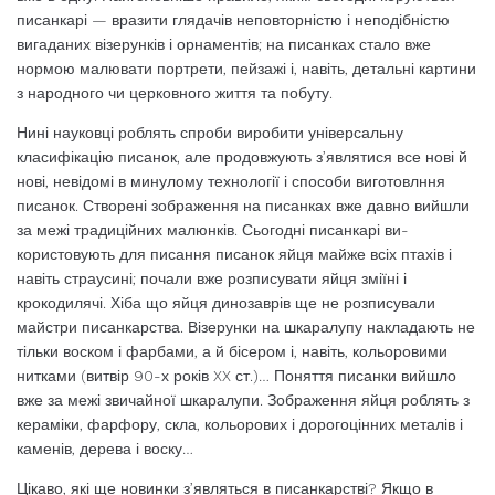
писанкарі — вразити глядачів неповторніс­тю і неподібністю
вигаданих візерунків і ор­наментів; на писанках стало вже
нормою малювати портрети, пейзажі і, навіть, дета­льні картини
з народного чи церковного життя та побуту.
Нині науковці роблять спроби виробити універсальну
класифікацію писанок, але продовжують з’являтися все нові й
нові, не­відомі в минулому технології і способи виготовлння
писанок. Створені зображення на писанках вже давно вийшли
за межі традиційних малюнків. Сьогодні писанкарі ви­
користовують для писання писанок яйця майже всіх птахів і
навіть страусині; почали вже розписувати яйця зміїні і
крокодилячі. Хіба що яйця динозаврів ще не розписува­ли
майстри писанкарства. Візерунки на шкаралупу накладають не
тільки воском і фарбами, а й бісером і, навіть, кольоровими
нитками (витвір 90-х років XX ст.)… Поня­ття писанки вийшло
вже за межі звичайної шкаралупи. Зображення яйця роблять з
ке­раміки, фарфору, скла, кольорових і доро­гоцінних металів і
каменів, дерева і воску…
Цікаво, які ще новинки з’являться в писанкарстві? Якщо в