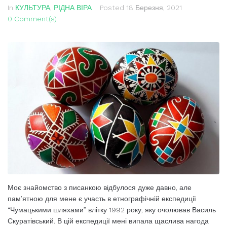
In
КУЛЬТУРА
,
РІДНА ВІРА
Posted
18 Березня, 2021
0 Comment(s)
Моє знайомство з писанкою відбулося дуже давно, але
пам’ятною для мене є учас­ть в етнографічній експедиції
“Чумацькими шляхами” влітку 1992 року, яку очолював Василь
Скуратівський. В цій експедиції мені випала щаслива нагода