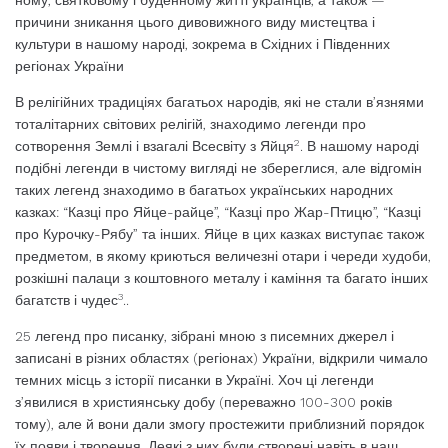
ному, святковому і буденному житті україн­ців, а також —
причини зникання цього ди­вовижного виду мистецтва і
культури в на­шому народі, зокрема в Східних і Півден­них
регіонах України
В релігійних традиціях багатьох народів, які не стали в’язнями
тоталітарних сві­тових релігій, знаходимо легенди про
2
сотворення Землі і взагалі Всесвіту з Яйця
. В нашому народі
подібні легенди в чистому вигляді не збереглися, але відгомін
таких легенд знаходимо в багатьох українських народних
казках: “Казці про Яйце-райце”, “Казці про Жар-Птицю”, “Казці
про Куроч­ку-Рябу” та інших. Яйце в цих казках виступає також
предметом, в якому криються величезні отари і череди худоби,
розкішні палаци з коштовного металу і каміння та багато інших
3
багатств і чудес
..
25 легенд про писанку, зібрані мною з писемних джерел і
записані в різних обла­стях (регіонах) України, відкрили чимало
темних місць з історії писанки в Україні. Хоч ці легенди
з’явилися в християнську добу (переваж­но 100-300 ро­ків
тому), але й вони дали змогу просте­жити приблизний порядок
їх появи і творе­ння. Деякі з них були ство­рені навіть в наш