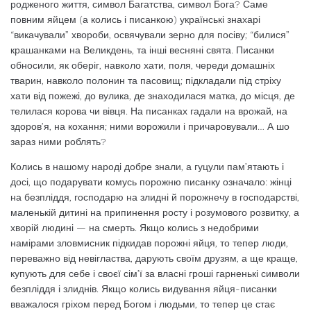
родженого життя, символ Багатства, символ Бога? Саме
повним яйцем (а колись і писа­нкою) українські знахарі
“викачували” хвороби, освячували зерно для посіву; “би­лися”
крашанками на Великдень, та інші весняні свята. Писанки
обносили, як обе­ріг, навколо хати, поля, череди домашніх
тварин, навколо полонин та пасовищ; підк­ладали під стріху
хати від пожежі, до вули­ка, де знаходилася матка, до місця, де
тели­лася корова чи вівця. На писанках гадали на врожай, на
здоров’я, на кохання; ними ворожили і причаровували… А шо
зараз ни­ми роблять?
Колись в нашому народі добре знали, а гуцули пам’ятають і
досі, що подарувати ко­мусь порожню писанку означало: жінці
на безпліддя, господарю на злидні й порожне­чу в господарстві,
маленькій дитині на при­пинення росту і розумового розвитку, а
хворій людині — на смерть. Якщо колись з недобрими
намірами зловмисник підкидав порожні яйця, то тепер люди,
переважно від невігластва, дарують своїм друзям, а ще краще,
купують для себе і своєї сім’ї за власні гроші гарненькі символи
безпліддя і злиднів. Якщо колись видування яйця-писанки
вважалося гріхом перед Богом і лю­дьми, то тепер це стає