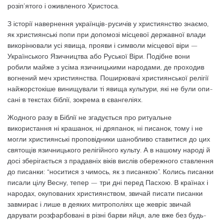
розіп’ятого і оживленого Христоса.
З історії навернення українців-русичів у християнство знаємо,
як християнські попи при допомозі місцевої державної влади
ви­корінювали усі явища, прояви і символи мі­сцевої віри —
Українського Язичництва або Руської Віри. Подібне вони
робили майже з усіма язичницькими народами, де проходив
вогнений меч християнства. Поширювачі християнської релігії
найжорстокіше вини­щували ті явища культури, які не були опи­
сані в текстах біблії, зокрема в євангеліях.
Жодного разу в Біблії не згадується про ритуальне
використання ні крашанок, ні дряпанок, ні писанок, тому і не
могли християнські проповідники шанобливо стави­тися до цих
святощів язичницького релігій­ного культу. А в нашому народі й
досі збе­рігається з прадавніх віків вислів обережно­го ставлення
до писанки: “носитися з чи­мось, як з писанкою”. Колись писанки
пи­сали цілу Весну, тепер — три дні перед Пасхою. В країнах і
народах, окупованих хри­стиянством, звичай писати писанки
завми­рає і лише в деяких митрополіях ще жевріє звичай
дарувати розфарбовані в різні барви яйця, але вже без будь-