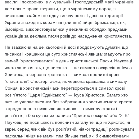
весіллі і похоронах; в ліку­вальній і господарській магії українців,
дає повне право твердити, що в українському народі з
писанкою знайомі не одну тисячу років. І досі на території
України знаходять керамічні (глиняні) яйця-брязкальця, які,
ймовірно, використовувалися у весняних обрядах предками
українців за декілька тисяч років до насадження християнства.
Не зважаючи на це, сьогодні й досі про­довжують думати, що
писанки і крашанки це суто християнські явища; згадують про
звичай “христосуватися” в день християнсь­кої Пасхи. Науковці
часто запевняють, що писанка — це символ воскресіння Ісуса
Христоса, а червона крашанка — символ пролитої крові
“спасителя”. Спостерігаємо, як червона крашанка з символу
Сонця, в християнські часи перетворюється в символ крові
розіп’ятого “Царя Юдейського” — Ісу­са Христоса. Багато хто
вже не уявляє пи­санки без зображення християнського хрес­та
з продовженою нижньою частиною — символу страти і
розп’яття, і без сучасних написів “Христос воскрес” або “X. В”.
Нау­ковці не поспішають пояснити загалу те, що ні Христос, ні
євреї, серед яких він був розіп’ятий, ніякої традиції розписувати
пасхальні яйця не мали, тим більше такі, які б символізували