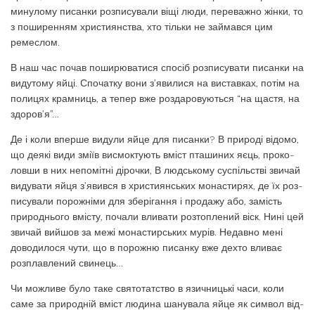
минулому писанки роз­писували віщі люди, переважно жінки, то
з поширенням християнства, хто тільки не займався цим
ремеслом.
В наш час почав поширюватися спосіб розписувати писанки на
видутому яйці. Спочатку вони з’явилися на виставках, по­тім на
полицях крамниць, а тепер вже роз­даровуються “на щастя, на
здоров’я”…
Де і коли вперше видули яйце для писа­нки? В природі відомо,
що деякі види зміїв висмоктують вміст пташиних яєць, проко­
ловши в них непомітні дірочки, В людсько­му суспільстві звичай
видувати яйця з’яви­вся в християнських монастирях, де їх роз­
писували порожніми для зберігання і про­дажу або, замість
природнього вмісту, поча­ли вливати розтоплений віск. Нині цей
зви­чай вийшов за межі монастирських мурів. Недавно мені
доводилося чути, що в поро­жню писанку вже дехто вливає
розплавле­ний свинець…
Чи можливе було таке святотатство в язичницькі часи, коли
саме за природній вміст людина шанувала яйце як символ від­