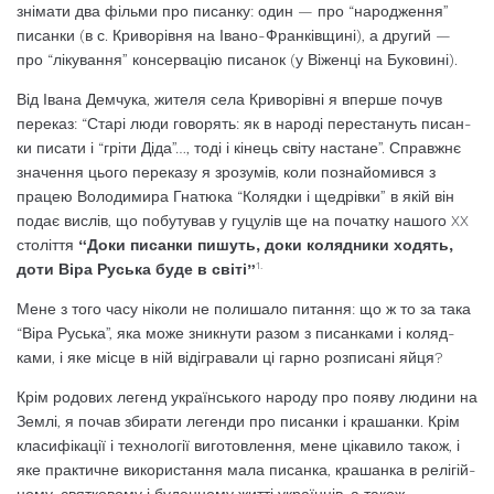
знімати два фі­льми про писанку: один — про “народжен­ня”
писанки (в с. Криворівня на Івано-Франківщині), а другий —
про “лікування” консервацію писанок (у Віженці на Буковині).
Від Івана Демчука, жителя села Криворівні я вперше почув
переказ: “Старі лю­ди говорять: як в народі перестануть писан­
ки писати і “гріти Діда”…, тоді і кінець світу настане”. Справжнє
значення цього перека­зу я зрозумів, коли познайомився з
працею Володимира Гнатюка “Колядки і щедрівки” в якій він
подає вислів, що побутував у гуцулів ще на початку нашого XX
століття
“Доки писанки пишуть, доки колядники хо­дять,
1.
доти Віра Руська буде в світі”
Мене з того часу ніколи не полишало питання: що ж то за така
“Віра Руська”, яка може зникнути разом з писанками і коляд­
ками, і яке місце в ній відігравали ці гарно розписані яйця?
Крім родових легенд українського наро­ду про появу людини на
Землі, я почав зби­рати легенди про писанки і крашанки. Крім
класифікації і технології виготовлення, ме­не цікавило також, і
яке практичне викори­стання мала писанка, крашанка в релігій­