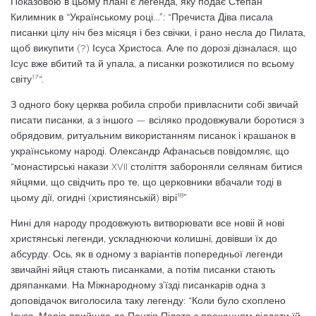
Показовою в цьому плані є легенда, яку подає Степан
Килимник в “Українському році…”: “Пречиста Діва писала
писанки цілу ніч без місяця і без свічки, і рано несла до Пилата,
щоб викупити (?) Ісуса Христоса. Але по дорозі дізналася, що
Ісус вже вби­тий та й упала, а писанки розкотилися по всьому
17
світу
“.
З одного боку церква робила спроби привласнити собі звичай
писати писанки, а з іншого — всіляко продовжували боротися з
обрядовим, ритуальним використанням писанок і крашанок в
українському народі. Олександр Афанасьєв повідомляє, що
“мо­настирські накази XVII століття забороняли селянам битися
яйцями, що свідчить про те, що церковники вбачали тоді в
18
цьому дії, огидні (християнській) вірі
”
Нині для народу продовжують витворю­вати все новіі й нові
христянські легенди, ускладнюючи колишні, довівши їх до
абсу­рду. Ось, як в одному з варіантів поперед­ньої легенди
звичайні яйця стають писанка­ми, а потім писанки стають
дряпанками. На Міжнародному з’їзді писанкарів одна з
доповідачок виголосила таку легенду: “Коли було схоплено