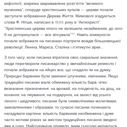
міфології, зокрема закривавлене розп’яття “великого
мученика”; споруди христянських культів — церкви почали
заступати зображення Дере­ва Життя. Мимоволі згадуються
слова Ф. Нітше, написані в 1888 року в “Антихристі”:
“Християнська церква нічого не залишила незайманим, до чого
20
б не доторкнулася — все зіпсувала”
. Навіть коммуністи
почали зображати на писанках портрети вождів більшо­вицької
революції: Леніна, Маркса, Сталіна і п’ятикутні зірки…
З того часу, коли писанка втратила своє сакральне значення,
люди перетворили писанкарство у звичайнісіньке ремесло і
поча­ли зображати на яйцях все, що спадало їм на думку.
Природні барвники були замінені штучними, хімічними. Якщо
традиційні пи­санки мали обмежену кількість барв, чітко
визначене призначення: на врожай, на плодючість, на дощ, на
кохання, на лікування, на подарунок, на захист від усього
лихого і шкідливого; писанки були символічними молитвами,
замовляннями і образами, то сучасні писанки починають
нагадувати кар­тини: кількість барвників необмежена і ду­же
часто мотиви різних за змістом традиці­йних писанок зведені
вже в одну. Найголо­вніше правило, яким сьогодні керуються