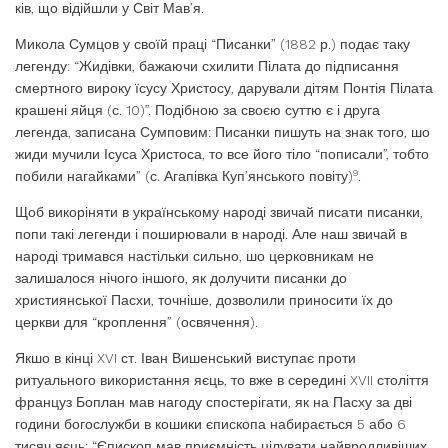
ків, що відійшли у Світ Мав’я.
Микола Сумцов у своїй праці “Писанки” (1882 р.) подає таку
легенду: “Жидівки, ба­жаючи схилити Пілата до підписання
смер­тного вироку їсусу Христосу, дарували ді­тям Понтія Пілата
крашені яйця (с. 10)”. Подібною за своєю суттю є і друга
легенда, записана Сумповим: Писанки пишуть на знак того, шо
жиди мучили Ісуса Христоса, то все його тіло “пописали”, тобто
9
побили на­гайками” (с. Агапівка Куп’янського повіту)
.
Щоб викоріняти в українському народі звичай писати писанки,
попи такі легенди і поширювали в народі. Але наш звичай в
на­роді тримався настільки сильно, шо церко­вникам не
залишалося нічого іншого, як долучити писанки до
християнської Пасхи, точніше, дозволили приносити їх до
церкви для “кроплення” (освячення).
Якшо в кінці XVI ст. Іван Вишенський виступає проти
ритуального використа­ння яєць, то вже в середині XVII століття
француз Боплан мав нагоду спостерігати, як на Пасху за дві
години богослужби в ко­шики єпископа набирається 5 або 6
тисяч яєць: “Єпископ мав приємність цілувати найвродливіших