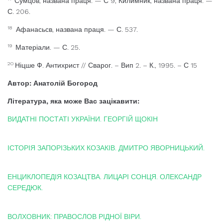
Сумцов, названа праця. — С 9; Килимник, названа праця. —
С. 206.
18
Афанасьсв, названа праця. — С. 537.
19
Матеріали. — С. 25.
20
Ніцше Ф. Антихрист // Сварог. – Вип 2. – К., 1995. – С 15
Автор: Анатолій Богород
Література, яка може Вас зацікавити:
ВИДАТНІ ПОСТАТІ УКРАЇНИ. ГЕОРГІЙ ЩОКІН
ІСТОРІЯ ЗАПОРІЗЬКИХ КОЗАКІВ. ДМИТРО ЯВОРНИЦЬКИЙ.
ЕНЦИКЛОПЕДІЯ КОЗАЦТВА. ЛИЦАРІ СОНЦЯ. ОЛЕКСАНДР
СЕРЕДЮК.
ВОЛХОВНИК: ПРАВОСЛОВ РІДНОЇ ВІРИ.