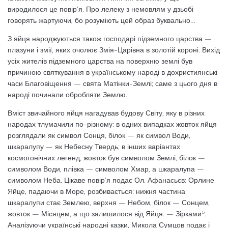
виродилося це повір’я. Про ле­леку з немовлям у дзьобі
говорять жартую­чи, бо розуміють цей образ буквально…
З яйця народжуються також господарі підземного царства —
плазуни і змії, яких очолює Змія-Царівна в золотій короні. Ви­хід
усіх жителів підземного царства на по­верхню землі був
причиною святкування в українському народі в дохристиянські
часи Благо­віщення — свята Матінки-Землі; саме з цього дня в
народі починали обробляти Землю.
Вміст звичайного яйця нагадував будову Світу, яку в різних
народах тлумачили по-різному: в одних випадках жовток яйця
ро­зглядали як символ Сонця, білок — як сим­вол Води,
шкаралупу — як Небесну Твердь; в інших варіантах
космогонічних легенд, жовток був символом Землі, білок —
символом Води, плівка — символом Хмар, а шкаралупа —
символом Неба. Цікаве повір’я подає Ол. Афанасьєв: Орлине
Яйце, падаючи в Море, розбивається: нижня час­тина
шкаралупи стає Землею, верхня — Не­бом, білок — Сонцем,
5
жовток — Місяцем, а що залишилося від Яйця. — Зірками
.
Аналізуючи українські народні казки, Ми­кола Сумцов подає і