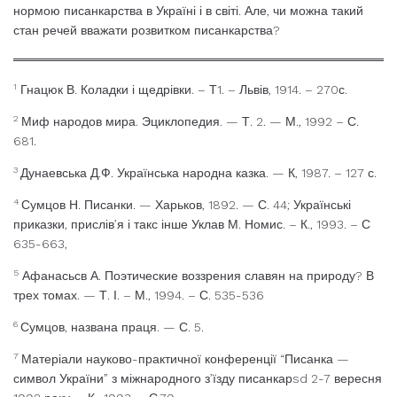
нормою писанкарства в Україні і в світі. Але, чи можна такий
стан речей вважати розвитком писанкарства?
1
Гнацюк В. Коладки і щедрівки. – Т1. – Львів, 1914. – 270с.
2
Миф народов мира. Эциклопедия. — Т. 2. — М., 1992 – С.
681.
3
Дунаевська Д.Ф. Українська народна казка. — К, 1987. – 127 с.
4
Сумцов Н. Писанки. — Харьков, 1892. — С. 44; Укра­їнські
приказки, прислів’я і такс інше Уклав М. Номис. – К., 1993. – С
635-663,
5
Афанасьсв А. Поэтические воззрения славян на при­роду? В
трех томах. — Т. І. – М., 1994. – С. 535-536
6
Сумцов, названа праця. — С. 5.
7
Матеріали науково-практичної конференції “Писанка —
символ України” з міжнародного з’їзду писанкарsd 2-7 вересня