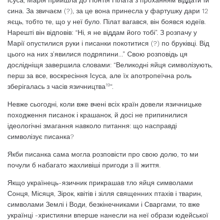
Ісуса, Марія прийшла до Понтія Пілата з проханням віддати їй
сина. За звичаєм (?), за це вона принесла у фар­тушку дари 12
яєць, тобто те, що у неї було. Пілат вагався, він боявся юдеїв.
Нарешті він відповів: “Ні, я не віддам його тобі”. З розпачу у
Марії опустилися руки і писанки покотитися (?) по бруківці. Від
цього на них з’явилися подряпини…” Свою розповідь ця
дослідніщя завершила словами: “Велико­дні яйця символізують,
перш за все, вос­кресіння Ісуса, але їх апотропеїчна роль
19
зберігалась з часів язичництва
“.
Невже сьогодні, коли вже вчені всіх кра­їн довели язичницьке
походження писанок і крашанок, й досі не припинилися
ідеоло­гічні змагання навколо питання: що нас­правді
символізує писанка?
Якби писанка сама могла розповісти про свою долю, то ми
почули б набагато жахли­віші пригоди з її життя.
Якщо українець-язичник прикрашав тло яйця символами
Сонця, Місяця, Зірок, кві­тів і зілля священних птахів і тварин,
сим­волами Землі і Води, безкінечниками і Сваргами, то вже
українці -християни вперше нанесли на неї образи юдейської