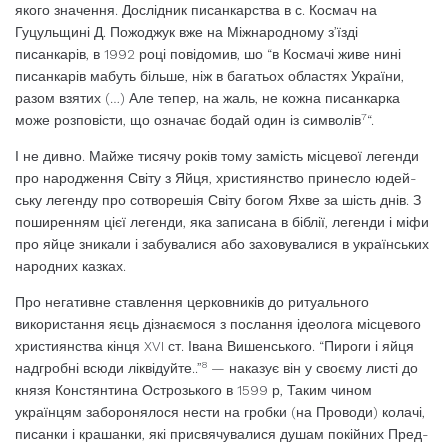
якого значення. До­слідник писанкарства в с. Космач на
Гуцульщині Д. Пожоджук вже на Міжнародному з’їзді
писанкарів, в 1992 році повідомив, шо “в Космачі живе нині
писанкарів мабуть бі­льше, ніж в багатьох областях України,
разом взятих (…) Але тепер, на жаль, не кож­на писанкарка
7
може розповісти, що означає бодай один із символів
“.
І не дивно. Майже тисячу років тому замість місцевої легенди
про народження Світу з Яйця, християнство принесло юдей­
ську легенду про сотворешія Світу богом Яхве за шість днів. З
поширенням цієї леге­нди, яка записана в біблії, легенди і міфи
про яйце зникали і забувалися або захову­валися в українських
народних казках.
Про негативне ставлення церковників до ритуального
використання яєць дізнаємося з послання ідеолога місцевого
християнства кінця XVI ст. Івана Вишенського. “Пироги і яйця
8
надгробні всюди ліквідуйте..”
— на­казує він у своєму листі до
князя Констянтина Острозького в 1599 р, Таким чином
українцям заборонялося нести на гробки (на Проводи) колачі,
писанки і крашанки, які присвячувалися душам покійних Пред­