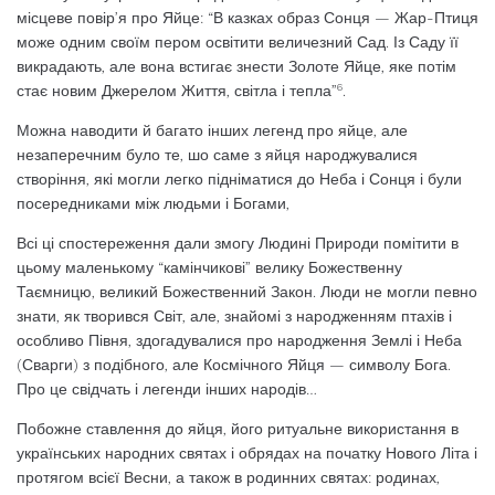
місцеве повір’я про Яйце: “В казках образ Сонця — Жар-Птиця
може одним своїм пером освітити величез­ний Сад. Із Саду її
викрадають, але вона встигає знести Золоте Яйце, яке потім
6
стає новим Джерелом Життя, світла і тепла”
.
Можна наводити й багато інших легенд про яйце, але
незаперечним було те, шо са­ме з яйця народжувалися
створіння, які мо­гли легко підніматися до Неба і Сонця і бу­ли
посередниками між людьми і Богами,
Всі ці спостереження дали змогу Людині Природи помітити в
цьому маленькому “ка­мінчикові” велику Божественну
Таємницю, великий Божественний Закон. Люди не мо­гли певно
знати, як творився Світ, але, зна­йомі з народженням птахів і
особливо Пів­ня, здогадувалися про народження Землі і Неба
(Сварги) з подібного, але Космічного Яйця — символу Бога.
Про це свідчать і ле­генди інших народів…
Побожне ставлення до яйця, його ритуа­льне використання в
українських народних святах і обрядах на початку Нового Літа і
протягом всієї Весни, а також в родинних святах: родинах,