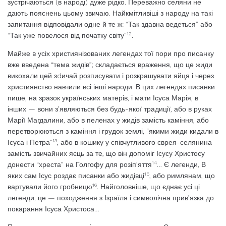
зустрічаються (в народі) ду­же рідко. Переважно селяни не
дають пояс­нень цьому звичаю. Найкмітливіші з народу на такі
запитання відповідали одне й те ж: “Так здавна ведеться” або
12
“Так уже повелося від початку світу”
.
Майже в усіх християнізованих легендах тої пори про писанку
вже введена “тема жидів”; складається враження, що це жиди
викохали цей зdичай розписувати і розкрашувати яйця і через
християнство навчили всі інші народи. В цих легендах писанки
пише, на зразок українських матерів, і мати Ісуса Марія, в
інших — вони з’являються без будь-якої традиції, або в руках
Марії Магдалини, або в пеленах у жидів замість каміння, або
перетворюються з каміння і грудок землі, “якими жиди кидали в
13
Ісуса і Петра”
, або в кошику у співчутливого єв­рея-селянина
замість звичайних яєць за те, що він допоміг Ісусу Христосу
14
донести “хреста” на Голгофу для розіп’яття
… Є ле­генди, В
15
яких сам Ісус роздає писанки або жидівці
, або римлянам, що
16
вартували його гробницю
. Найголовніше, що єднає усі ці
легенди, це — походження з Ізраїля і симво­лічна прив’язка до
покарання Ісуса Христоса…