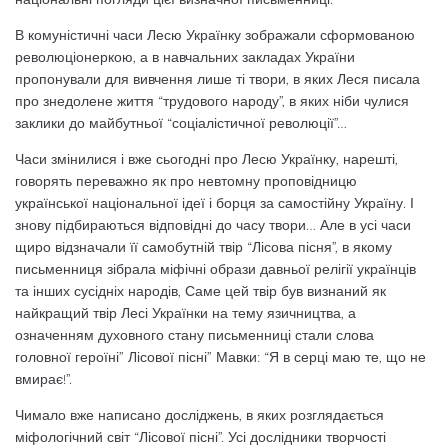
В комуністичні часи Лесю Ук­раїнку зображали сформованою
революціонеркою, а в навчальних закладах України
пропонували для вивчення лише ті твори, в яких Ле­ся писала
про знедолене життя “трудового народу”, в яких ніби чулися
заклики до майбутньої “соціалістичної революції”…
Часи змінилися і вже сьогодні про Лесю Українку, нарешті,
гово­рять переважно як про невтомну проповідницю
української націо­нальної ідеї і борця за самостійну Україну. І
знову підбираються відповідні до часу твори… Але в усі часи
щиро відзначали її само­бутній твір “Лісова пісня”, в якому
письменниця зібрала міфічні образи давньої релігії українців
та інших сусідніх народів, Саме цей твір був виз­наний як
найкращий твір Лесі Українки на тему язичництва, а
означенням духовного стану пись­менниці стали слова
головної героїні” Лісової пісні” Мавки: “Я в серці маю те, що не
вмирає!”.
Чимало вже написано досліджень, в яких розгля­дається
міфологічний світ “Лісової пісні”. Усі дослід­ники творчості