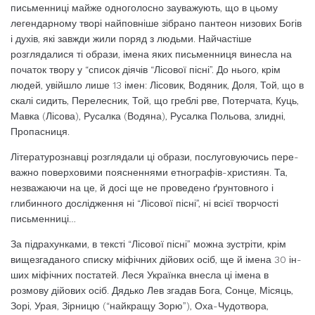
письменниці майже одноголосно за­уважують, що в цьому
легендарному творі найпов­ніше зібрано пантеон низових Богів
і духів, які зав­жди жили поряд з людьми. Найчастіше
розглядали­ся ті образи, імена яких письменниця винесла на
початок твору у “список діячів “Лісової пісні”. До нього, крім
людей, увійшло лише 13 імен: Лісовик, Водяник, Доля, Той, що в
скалі сидить, Перелесник, Той, що греблі рве, Потерчата, Куць,
Мавка (Лісова), Русалка (Водяна), Русалка Польо­ва, злидні,
Пропасниця.
Літературознавці розглядали ці образи, послуговуючись пере­
важно поверховими поясненнями етнографів-християн. Та,
незва­жаючи на це, й досі ще не прове­дено ґрунтовного і
глибинного дослідження ні “Лісової пісні”, ні всієї творчості
письменниці…
За підрахунками, в тексті “Лі­сової пісні” можна зустріти, крім
вищезгаданого списку міфічних дійових осіб, ще й імена 30 ін­
ших міфічних постатей. Леся Українка внесла ці імена в
розмову дійових осіб. Дядько Лев згадав Бога, Сонце, Місяць,
Зорі, Урая, Зірницю (“найкращу Зорю”), Оха-Чудотвора,