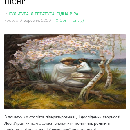
ПІСНІ”
In
КУЛЬТУРА
,
ЛІТЕРАТУРА
,
РІДНА ВІРА
Posted
9 Березня, 2020
0 Comment(s)
З початку XX століття літературознавці і дослідники творчості
Лесі Українки намагалися визначи­ти політичні, релігійні,
національ­ні погляди цієї визначної письмен­ниці.