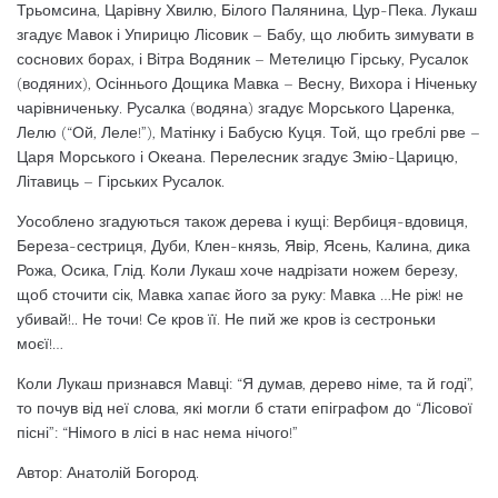
Трьомсина, Царівну Хвилю, Білого Палянина, Цур-Пека. Лукаш
згадує Мавок і Упири­цю Лісовик – Бабу, що любить зимувати в
сос­нових борах, і Вітра Водяник – Метелицю Гірсь­ку, Русалок
(водяних), Осіннього Дощика Мавка – Весну, Вихора і Ніченьку
чарівниченьку. Русалка (водяна) згадує Морського Царенка,
Лелю (“Ой, Леле!”), Матінку і Бабусю Куця. Той, що греб­лі рве –
Царя Морського і Океана. Перелесник зга­дує Змію-Царицю,
Літавиць – Гірських Русалок.
Уособлено згадуються також дерева і кущі: Вербиця-вдовиця,
Береза-сестриця, Дуби, Клен-князь, Явір, Ясень, Калина, дика
Рожа, Осика, Глід. Коли Лукаш хоче надрізати ножем березу,
щоб сточити сік, Мавка хапає його за руку: Мавка …Не ріж! не
убивай!.. Не точи! Се кров її. Не пий же кров із сестроньки
моєї!…
Коли Лукаш признався Мавці: “Я думав, дере­во німе, та й годі”,
то почув від неї слова, які мог­ли б стати епіграфом до “Лісової
пісні”: “Німого в лісі в нас нема нічого!”
Автор: Анатолій Богород.