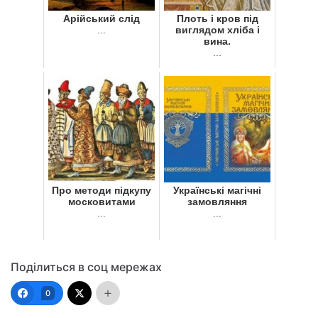
Арійський слід
Плоть і кров під
...
виглядом хліба і
вина.
...
Про методи підкупу
Українські магічні
московитами
замовляння
...
...
Поділиться в соц мережах
0