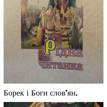
Борек і Боги слов’ян.