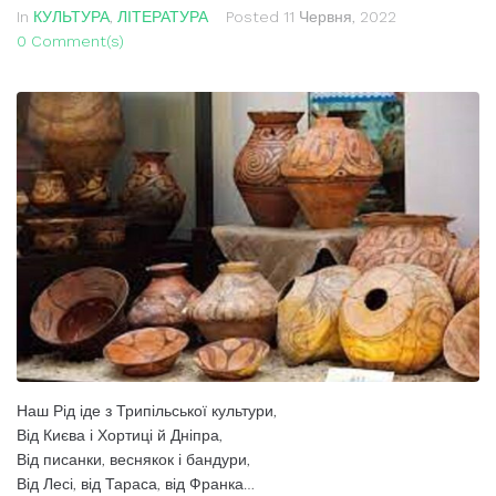
In
КУЛЬТУРА
,
ЛІТЕРАТУРА
Posted
11 Червня, 2022
0 Comment(s)
Наш Рід іде з Трипільської культури,
Від Києва і Хортиці й Дніпра,
Від писанки, веснякок і бандури,
Від Лесі, від Тараса, від Франка…