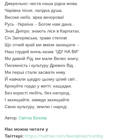
Джерельно-чиста наша рідна мова,
Чарівна пісня, лагідна душа,
Високе небо, зірка вечороваІ
Русь -Україна – Богом нам дана…
Знає Дніпро, знають ліси в Карпатах,
Січ Запоріжська, трави степові
Що отчий край ми вмієм захищати –
Наш гордий князь казав “ІДУ НА ВИ”
Ми давній Рід, ми мали Велес книгу,
Писемність і культуру Древніх Від…
Ми перші стали засівати ниву
Й навчали щедро цьому цілий світ…
Крокуйте гордо у житті, нащадки,
Без користі любіть, без нагород…
І захищайте, завжди захищайте
Свою культуру, землю і народ!..
Автор:
Світла Білояр
Нас можна читати у
Твіттері:
https://twitter.com/Nwrq6rwLYVxnfJq