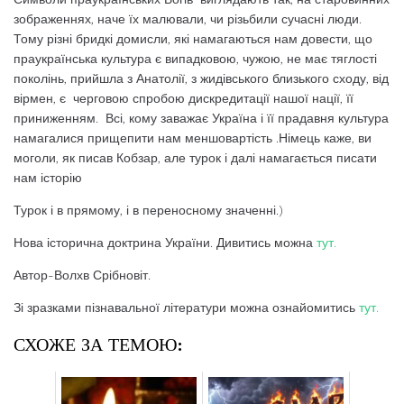
зображеннях, наче їх малювали, чи різьбили сучасні люди.
Тому різні бридкі домисли, які намагаються нам довести, що
праукраїнська культура є випадковою, чужою, не має тяглості
поколінь, прийшла з Анатолії, з жидівського близького сходу, від
вірмен, є черговою спробою дискредитації нашої нації, її
приниженням. Всі, кому заважає Україна і її прадавня культура
намагалися прищепити нам меншовартість .Німець каже, ви
моголи, як писав Кобзар, але турок і далі намагається писати
нам історію
Турок і в прямому, і в переносному значенні.)
Нова історична доктрина України. Дивитись можна
тут.
Автор-Волхв Срібновіт.
Зі зразками пізнавальної літератури можна ознайомитись
тут.
СХОЖЕ ЗА ТЕМОЮ: