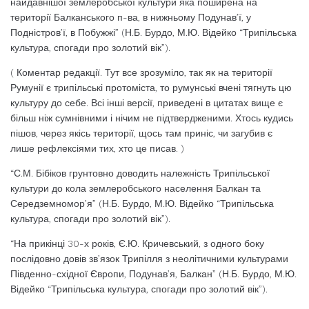
найдавнішої землеробської культури яка поширена на
території Балканського п-ва, в нижньому Подунав’ї, у
Подністров’ї, в Побужжі” (Н.Б. Бурдо, М.Ю. Відейко “Трипільська
культура, спогади про золотий вік”).
( Коментар редакції. Тут все зрозуміло, так як на території
Румунії є трипільські протоміста, то румунські вчені тягнуть цю
культуру до себе. Всі інші версії, приведені в цитатах вище є
більш ніж сумнівними і нічим не підтвердженими. Хтось кудись
пішов, через якісь території, щось там приніс, чи загубив є
лише рефлексіями тих, хто це писав. )
“С.М. Бібіков грунтовно доводить належність Трипільської
культури до кола землеробського населення Балкан та
Середземномор’я” (Н.Б. Бурдо, М.Ю. Відейко “Трипільська
культура, спогади про золотий вік”).
“На прикінці 30-х років, Є.Ю. Кричевський, з одного боку
послідовно довів зв’язок Трипілля з неолітичними культурами
Південно-східної Європи, Подунав’я, Балкан” (Н.Б. Бурдо, М.Ю.
Відейко “Трипільська культура, спогади про золотий вік”).