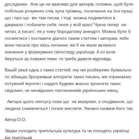
дослідники. Але це не важливо для авторів, головне, щоб було
побільше розумних слів, купа прізвищ, посилання на їхні праці,
що і про що він там писав, і тоді можна подивитися в
дзеркало і побачите себе, генія у всій красі.”Чукча тепер не
читач, а писач”,-як у тому бородатому анекдоті. Можна було б
посміятися і поставити діагноз таким статтям і авторам, якби
вони писали про якісь питання, які б не мали великого
значення у формуванні світогляду українців. А от коли
беруться за поважні теми-то треба давати відповідь.
Вашій увазі одна з таких статтей, яку ми розберемо буквально
по абзацах.Зрозумівши алгоритм таких писань, ми отримаємо
потужний імунітет і надалі будемо вчасно зупиняти таких
свідомих, чи несвідомих паплюжників українських явищ.
Автора цього ляпсусу поки що не вказуємо, є сподівання, що
людина схаменеться і почне мислити. Умовно назвем його так:
Автор:О.О.
Звідки походить трипільська культура та чи походять українці
від трипільців