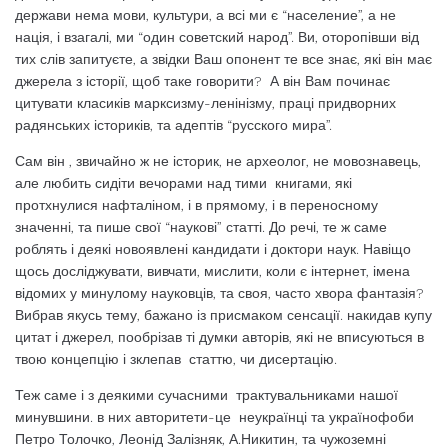
держави нема мови, культури, а всі ми є “население”, а не
нація, і взагалі, ми “один советский народ”. Ви, оторопівши від
тих слів запитуєте, а звідки Ваш опонент те все знає, які він має
джерела з історії, щоб таке говорити? А він Вам починає
цитувати класиків марксизму-ленінізму, праці придворних
радянських істориків, та адептів “русского мира”.
Сам він , звичайно ж не історик, не археолог, не мовознавець,
але любить сидіти вечорами над тими книгами, які
протхнулися нафталіном, і в прямому, і в переносному
значенні, та пише свої “наукові” статті. До речі, те ж саме
роблять і деякі новоявлені кандидати і доктори наук. Навіщо
щось досліджувати, вивчати, мислити, коли є інтернет, імена
відомих у минулому науковців, та своя, часто хвора фантазія?
Вибрав якусь тему, бажано із присмаком сенсації. накидав купу
цитат і джерел, пообрізав ті думки авторів, які не вписуються в
твою концепцію і зклепав статтю, чи дисертацію.
Теж саме і з деякими сучасними трактувальниками нашої
минувшини. в них авторитети-це неукраїнці та українофоби
Петро Толочко, Леонід Залізняк, А.Никитин, та чужоземні