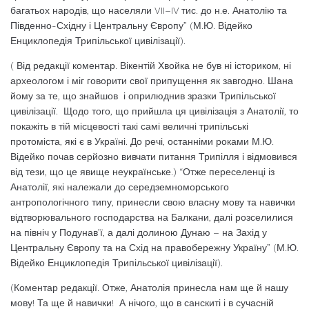
багатьох народів, що населяли VII–IV тис. до н.е. Анатолію та
Південно-Східну і Центральну Європу” (М.Ю. Відейко
Енциклопедія Трипільської цивілізації).
( Від редакції коментар. Вікентій Хвойка не був ні істориком, ні
археологом і міг говорити свої припущення як завгодно. Шана
йому за те, що знайшов і оприлюднив зразки Трипільської
цивілізації. Щодо того, що прийшла ця цивілізація з Анатолії, то
покажіть в тій місцевості такі самі величні трипільські
протоміста, які є в Україні. До речі, останніми роками М.Ю.
Відейко почав серйозно вивчати питання Трипілля і відмовився
від тези, що це явище неукраїнське.) “Отже переселенці із
Анатолії, які належали до середземноморського
антропологічного типу, принесли свою власну мову та навички
відтворювального господарства на Балкани, далі розселилися
на північ у Подунав’ї, а далі долиною Дунаю – на Захід у
Центральну Європу та на Схід на правобережну Україну” (М.Ю.
Відейко Енциклопедія Трипільської цивілізації).
(Коментар редакції. Отже, Анатолія принесла нам ще й нашу
мову! Та ще й навички! А нічого, що в санскиті і в сучасній