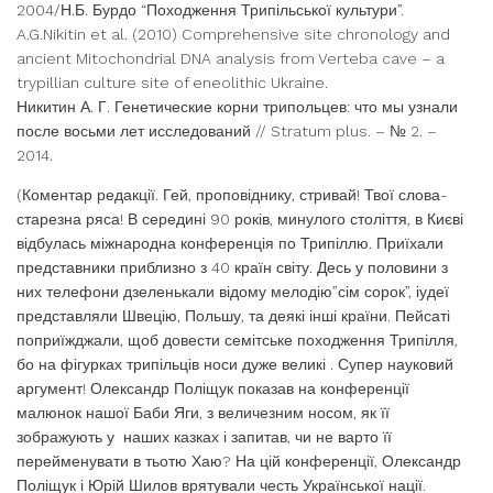
2004/Н.Б. Бурдо “Походження Трипільської культури”.
A.G.Nikitin et al. (2010) Comprehensive site chronology and
ancient Mitochondrial DNA analysis from Verteba cave – a
trypillian culture site of eneolithic Ukraine.
Никитин А. Г. Генетические корни трипольцев: что мы узнали
после восьми лет исследований // Stratum plus. – № 2. –
2014.
(Коментар редакції. Гей, проповіднику, стривай! Твої слова-
старезна ряса! В середині 90 років, минулого століття, в Києві
відбулась міжнародна конференція по Трипіллю. Приїхали
представники приблизно з 40 країн світу. Десь у половини з
них телефони дзеленькали відому мелодію”сім сорок”, іудеї
представляли Швецію, Польшу, та деякі інші країни. Пейсаті
поприїжджали, щоб довести семітське походження Трипілля,
бо на фігурках трипільців носи дуже великі . Супер науковий
аргумент! Олександр Поліщук показав на конференції
малюнок нашої Баби Яги, з величезним носом, як її
зображують у наших казках і запитав, чи не варто її
перейменувати в тьотю Хаю? На цій конференції, Олександр
Поліщук і Юрій Шилов врятували честь Української нації.