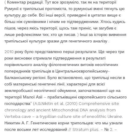
( Коментар редакції. Тут все зрозуміло, так як на території
Румунії є трипільські протоміста, то румунські вчені тягнуть цю
культуру до себе. Всі інші версії, приведені в цитатах вище є
більш ніж сумнівними і нічим не підтвердженими. Хтось кудись
пішов, через якісь території, щось там приніс, чи загубив є
лише рефлексіями тих, хто це писав. ) Інші за історію вивчення
трипільської культури зразки для генетичного аналізу .
2010 року було представлено перші результати. Ще через три
роки висновки отримали підтвердження в результаті
порівняльного аналізу філогенетичних витоків неолітичних
попередників трипільців в Центральноєвропейському-
Балканському регіоні. Було встановлено, що трипільці несли в
собі материнські генетичні лінії, характерні для всієї
землеробської неолітичної ойкумени, започаткованої ще на
території Малої Азії – прабатьківщині європейського сільського
господарства” (A.G.Nikitin et al. (2010) Comprehensive site
chronology and ancient Mitochondrial DNA analysis from
Verteba cave – a trypillian culture site of eneolithic Ukraine.
Никитин А. Г. Генетические корни трипольцев: что мы узнали
после восьми лет исследований // Stratum plus. – № 2. –