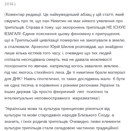
2014.).
(Коментар редакції. Це найкумедніший абзац у цій статті, який
свідчить про те, що пан Никитин не має ніякого уявлення про
трипільців. Справа в тому, що захоронень трипільців НЕ ІСНУЄ
ВЗАГАЛІ! Єдине пояснення цьому феномену є припущення,
що в Трипільській цивілізації померлих не закопували в землю,
а спалювали. Археолог Юрій Шилов розповідав, що знайдено
лише кілька кістяків того часу, і, очевидно що тих людей
спіткала несподівана смерть, яка не давала можливості
похоронити по звичаю, наприклад когось завалило землею ,
під час якогось стихійного лиха. Де ті никитини брали матеріал
для ДНК? Навіть гіпотетично, то таких досліджень мало б бути
не одна тисяча, в порівнянні з різними регіонами України та
інших держав. Це просто феєричний ляп психічно та
інтелектуально неповносправного маразматика!)
“Українська мова та культура принципово різняться від
культури та мови стародавніх народів Близького Сходу, а
значить, і їхніх родичів трипільців. Очевидно, певні елементи
культури трипільців стали складовою частиною традиційної