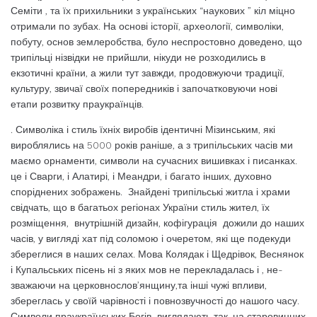
Семіти , та їх прихильники з українських “наукових ” кіл міцно
отримали по зубах. На основі історії, археології, символіки,
побуту, основ землеробства, було неспростовно доведено, що
трипільці нізвідки не прийшли, нікуди не розходились в
екзотичні країни, а жили тут завжди, продовжуючи традиції,
культуру, звичаї своїх попередників і започатковуючи нові
етапи розвитку праукраїнців.
. Символіка і стиль їхніх виробів ідентичні Мізинським, які
вироблялись на 5000 років раніше, а з трипільських часів ми
маємо орнаменти, символи на сучасних вишивках і писанках.
це і Сварги, і Алатирі, і Меандри, і багато інших, духовно
споріднених зображень. Знайдені трипільські житла і храми
свідчать, що в багатьох регіонах України стиль жител, їх
розміщення, внутрішній дизайн, кофігурація дожили до наших
часів, у вигляді хат під соломою і очеретом, які ще подекуди
збереглися в наших селах. Мова Колядак і Щедрівок, Веснянок
і Купальських пісень ні з яких мов не перекладалась і , не-
зважаючи на церковнослов’янщину,та інші чужі впливи,
збереглась у своїй чарівності і повнозвучності до нашого часу.
Символи праукраїнських Богів виглядають так, на старовинних