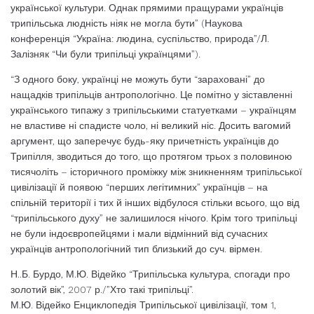
української культури. Однак прямими пращурами українців
трипільська людність ніяк не могла бути” (Наукова
конференція “Україна: людина, суспільство, природа”/Л.
Залізняк “Чи були трипільці українцями”).
“З одного боку, українці не можуть бути “зараховані” до
нащадків трипільців антропологічно. Це помітно у зіставленні
українського типажу з трипільськими статуетками – українцям
не властиве ні спадисте чоло, ні великий ніс. Досить вагомий
аргумент, що заперечує будь-яку причетність українців до
Трипілля, зводиться до того, що протягом трьох з половиною
тисячоліть – історичного проміжку між зникненням трипільської
цивілізації й появою “перших легітимних” українців – на
спільній території і тих й інших відбулося стільки всього, що від
“трипільського духу” не залишилося нічого. Крім того трипільці
не були індоєвропейцями і мали відмінний від сучасних
українців антропологічний тип близький до суч. вірмен.
Н..Б. Бурдо, М.Ю. Відейко “Трипільська культура, спогади про
золотий вік”, 2007 р./”Хто такі трипільці”.
М.Ю. Відейко Енциклопедія Трипільської цивілізації, том 1,