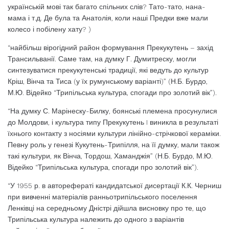
українській мові так багато спільних слів? Тато-тато, нана-
мама і т.д. Де була та Анатолія, коли наші Предки вже мали
колесо і побілену хату? )
“найбільш вірогідний район формування Прекукутень – захід
Трансильванії. Саме там, на думку Г. Думитреску, могли
синтезуватися прекукутенські традиції, які ведуть до культур
Кріш, Вінча та Тиса (у їх румунському варіанті)” (Н.Б. Бурдо,
М.Ю. Відейко “Трипільська культура, спогади про золотий вік”).
“На думку С. Марінеску-Билку, боянські племена просунулися
до Молдови, і культура типу Прекукутень I виникла в результаті
їхнього контакту з носіями культури лінійно-стрічкової кераміки.
Певну роль у генезі Кукутень-Трипілля, на її думку, мали також
такі культури, як Вінча, Тордош, Хаманджія” (Н.Б. Бурдо, М.Ю.
Відейко “Трипільська культура, спогади про золотий вік”).
“У 1955 р. в авторефераті кандидатської дисертації К.К. Черниш
при вивченні матеріалів ранньотрипільського поселення
Ленківці на середньому Дністрі дійшла висновку про те, що
Трипільська культура належить до одного з варіантів