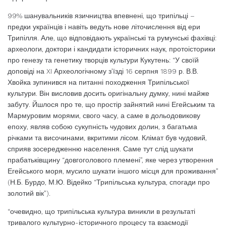
99% шанувальників язичництва впевнені, що трипільці –
предки українців і навіть ведуть нове літочислення від ери
Трипілля. Але, що відповідають українські та румунські фахівці:
археологи, доктори і кандидати історичних наук, протоісторики
про генезу та генетику творців культури Кукутень: “У своїй
доповіді на XI Археологічному з’їзді 16 серпня 1899 р. В.В.
Хвойка зупинився на питанні походження Трипільської
культури. Він висловив досить оригінальну думку, нині майже
забуту. Йшлося про те, що простір зайнятий нині Егейським та
Мармуровим морями, свого часу, а саме в дольодовикову
епоху, являв собою сукупність чудових долин, з багатьма
річками та височинами, вкритими лісом. Клімат був чудовий,
сприяв зосередженню населення. Саме тут слід шукати
прабатьківщину “довгоголового племені”, яке через утворення
Егейського моря, мусило шукати іншого місця для проживання”
(Н.Б. Бурдо, М.Ю. Відейко “Трипільська культура, спогади про
золотий вік”).
“очевидно, що трипільська культура виникли в результаті
тривалого культурно-історичного процесу та взаємодії