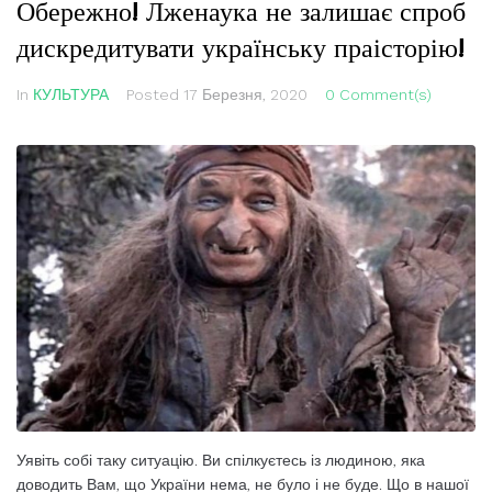
Обережно! Лженаука не залишає спроб
дискредитувати українську праісторію!
In
КУЛЬТУРА
Posted
17 Березня, 2020
0 Comment(s)
Уявіть собі таку ситуацію. Ви спілкуєтесь із людиною, яка
доводить Вам, що України нема, не було і не буде. Що в нашої