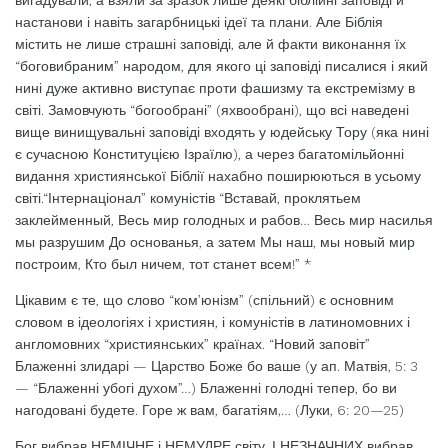
вигадували, а взяли за зразок лише деякі біблійні заповіді й
настанови і навіть загарбницькі ідеї та плани. Але Біблія
містить не лише страшні заповіді, але й факти виконання їх
“боговибраним” народом, для якого ці заповіді писалися і який
нині дуже активно виступає проти фашизму та екстремізму в
світі. Замовчують “богообрані” (яхвообрані), що всі наведені
вище винищувальні заповіді входять у юдейську Тору (яка нині
є сучасною Конституцією Ізраїлю), а через багатомільйонні
видання християнської Біблії нахабно поширюються в усьому
світі.“Інтернаціонал” комуністів “Вставай, проклятьем
заклейменный, Весь мир голодных и рабов… Весь мир насилья
мы разрушим До основанья, а затем Мы наш, мы новый мир
построим, Кто был ничем, тот станет всем!” *
Цікавим є те, що слово “ком’юнізм” (спільний) є основним
словом в ідеологіях і християн, і комуністів в латиномовних і
англомовних “християнських” країнах. “Новий заповіт”
Блаженні злидарі — Царство Боже бо ваше (у ап. Матвія, 5: 3
— “Блаженні убогі духом”…) Блаженні голодні тепер, бо ви
нагодовані будете. Горе ж вам, багатіям,… (Луки, 6: 20—25)
Бог вибрав НЕМІЧНЕ і НЕМУДРЕ світу. І НЕЗНАЧНИХ вибрав,