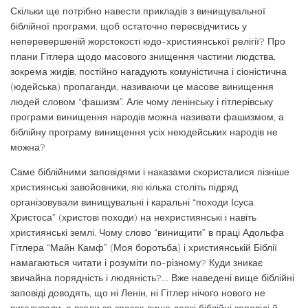
Скільки ще потрібно навести прикладів з винищувальної
біблійної програми, щоб остаточно пересвідчитись у
неперевершеній жорстокості юдо-християнської релігії? Про
плани Гітлера щодо масового знищення частини людства,
зокрема жидів, постійно нагадують комуністична і сіоністична
(юдейська) пропаганди, називаючи це масове винищення
людей словом “фашизм”. Але чому ленінську і гітлерівську
програми винищення народів можна називати фашизмом, а
біблійну програму винищення усіх неюдейських народів не
можна?
Саме біблійними заповідями і наказами скористалися пізніше
християнські завойовники, які кілька століть підряд
організовували винищувальні і каральні “походи Ісуса
Христоса” (христові походи) на нехристиянські і навіть
християнські землі. Чому слово “винищити” в праці Адольфа
Гітлера “Майн Камф” (Моя боротьба) і християнській Біблії
намагаються читати і розуміти по-різному? Куди зникає
звичайна порядність і людяність?… Вже наведені вище біблійні
заповіді доводять, що ні Ленін, ні Гітлер нічого нового не