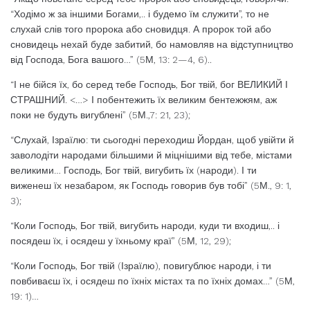
“Ходімо ж за іншими Богами,.. і будемо їм служити”, то не
слухай слів того пророка або сновидця. А пророк той або
сновидець нехай буде забитий, бо намовляв на відступництво
від Господа, Бога вашого…” (5М, 13: 2—4, 6)..
“І не бійся їх, бо серед тебе Господь, Бог твій, бог ВЕЛИКИЙ І
СТРАШНИЙ. <…> І побентежить їх великим бентежжям, аж
поки не будуть вигублені” (5М.,7: 21, 23);
“Слухай, Ізраїлю: ти сьогодні переходиш Йордан, щоб увійти й
заволодіти народами більшими й міцнішими від тебе, містами
великими… Господь, Бог твій, вигубить їх (народи). І ти
виженеш їх незабаром, як Господь говорив був тобі” (5М., 9: 1,
3);
“Коли Господь, Бог твій, вигубить народи, куди ти входиш,.. і
посядеш їх, і осядеш у їхньому краї” (5М, 12, 29);
“Коли Господь, Бог твій (Ізраїлю), повигублює народи, і ти
повбиваєш їх, і осядеш по їхніх містах та по їхніх домах…” (5М,
19: 1)…