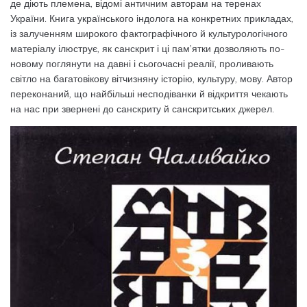
де діють племена, відомі античним авторам на теренах
України. Книга українського індолога на конкретних прикладах,
із залученням широкого фактографічного й культурологічного
матеріалу ілюструє, як санскрит і ці пам’ятки дозволяють по-
новому поглянути на давні і сьогочасні реалії, проливають
світло на багатовікову вітчизняну історію, культуру, мову. Автор
переконаний, що найбільші несподіванки й відкриття чекають
на нас при звернені до санскриту й санскритських джерел.