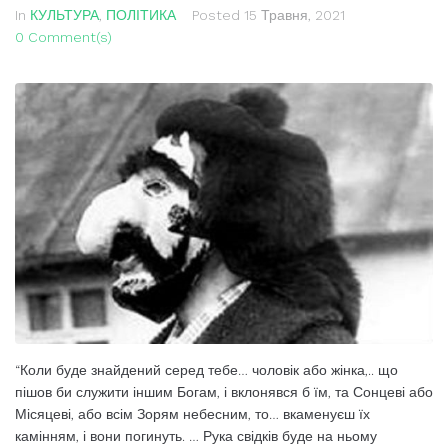
In
КУЛЬТУРА
,
ПОЛІТИКА
Posted
15 Травня, 2021
0 Comment(s)
“Коли буде знайдений серед тебе… чоловік або жінка,.. що
пішов би служити іншим Богам, і вклонявся б їм, та Сонцеві або
Місяцеві, або всім Зорям небесним, то… вкаменуєш їх
камінням, і вони погинуть. … Рука свідків буде на ньому