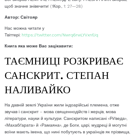
щоб значне знівечити! (1Кор., 1: 27—28)
Автор: Світояр
Нас можна читати у
Твіттері:
https://twitter.com/Nwrq6rwLYVxnfJq
Книга яка може Вас зацікавити:
ТАЄМНИЦІ РОЗКРИВАЄ
САНСКРИТ. СТЕПАН
НАЛИВАЙКО
На давній землі України жили індоарійські племена, отже
звучав і санскрит – мова священнодійств і жерців, мова
літератури, науки й культури. Санскритом написані «Ріґведа»,
«Махабґарата» й «Рамаяна», де Боги, царі, мудреці й могутні
воїни мають імена, що нині побутують в українців як прізвища,