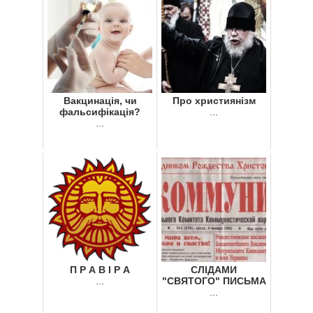
Вакцинація, чи
Про християнізм
фальсифікація?
...
...
П Р А В І Р А
СЛІДАМИ
...
"СВЯТОГО" ПИСЬМА
...