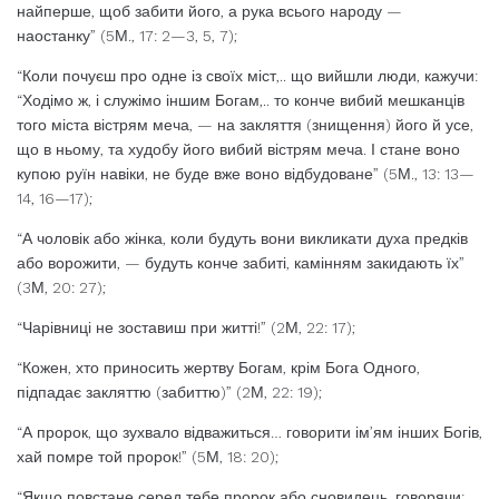
найперше, щоб забити його, а рука всього народу —
наостанку” (5М., 17: 2—3, 5, 7);
“Коли почуєш про одне із своїх міст,.. що вийшли люди, кажучи:
“Ходімо ж, і служімо іншим Богам,.. то конче вибий мешканців
того міста вістрям меча, — на закляття (знищення) його й усе,
що в ньому, та худобу його вибий вістрям меча. І стане воно
купою руїн навіки, не буде вже воно відбудоване” (5М., 13: 13—
14, 16—17);
“А чоловік або жінка, коли будуть вони викликати духа предків
або ворожити, — будуть конче забиті, камінням закидають їх”
(3М, 20: 27);
“Чарівниці не зоставиш при житті!” (2М, 22: 17);
“Кожен, хто приносить жертву Богам, крім Бога Одного,
підпадає закляттю (забиттю)” (2М, 22: 19);
“А пророк, що зухвало відважиться… говорити ім’ям інших Богів,
хай помре той пророк!” (5М, 18: 20);
“Якщо повстане серед тебе пророк або сновидець, говорячи: