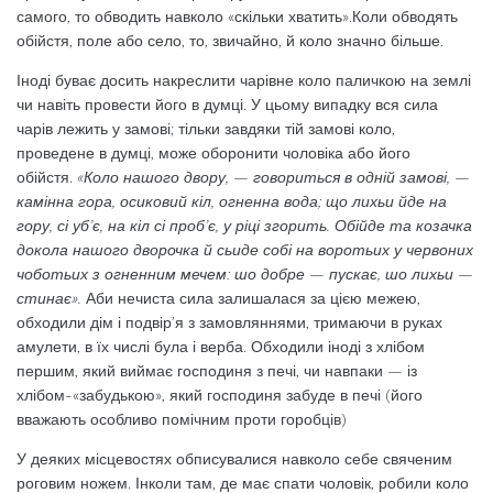
самого, то обводить навколо «скільки хватить».Коли обводять
обійстя, поле або село, то, звичайно, й коло значно більше.
Іноді буває досить накреслити чарівне коло паличкою на землі
чи навіть провести його в думці. У цьому випадку вся сила
чарів лежить у замові; тільки завдяки тій замові коло,
проведене в думці, може оборонити чоловіка або його
обійстя.
«Коло нашого двору, — говориться в одній замові, —
камінна гора, осиковий кіл, огненна вода; що лихьи йде на
гору, сі уб’є, на кіл сі проб’є, у ріці згорить. Обійде та козачка
докола нашого дворочка й сьиде собі на воротьих у червоних
чоботьих з огненним мечем: шо добре — пускає, шо лихьи —
стинає».
Аби нечиста сила залишалася за цією межею,
обходили дім і подвір’я з замовляннями, тримаючи в руках
амулети, в їх числі була і верба. Обходили іноді з хлібом
першим, який виймає господиня з печі, чи навпаки — із
хлібом-«забудькою», який господиня забуде в печі (його
вважають особливо помічним проти горобців)
У деяких місцевостях обписувалися навколо себе свяченим
роговим ножем. Інколи там, де має спати чоловік, робили коло