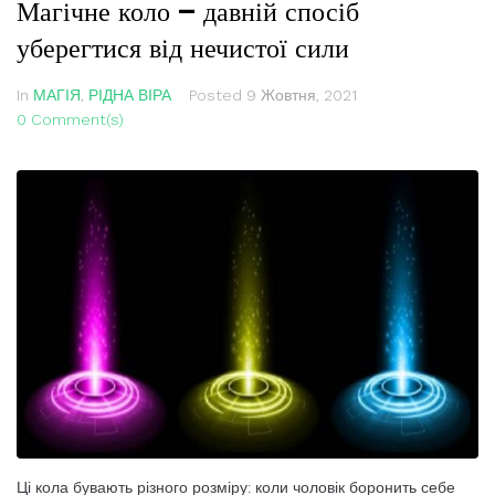
Магічне коло — давній спосіб
уберегтися від нечистої сили
In
МАГІЯ
,
РІДНА ВІРА
Posted
9 Жовтня, 2021
0 Comment(s)
Ці кола бувають різного розміру: коли чоловік боронить себе