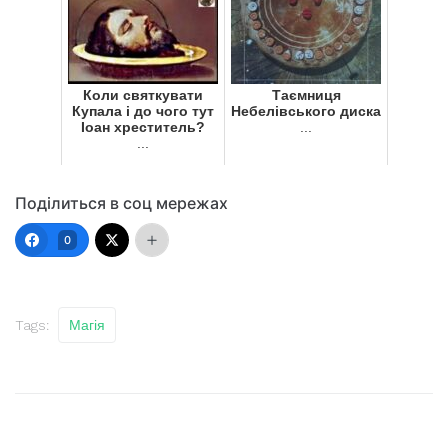
Коли святкувати
Таємниця
Купала і до чого тут
Небелівського диска
Іоан хреститель?
...
...
Поділиться в соц мережах
0
Tags:
Магія