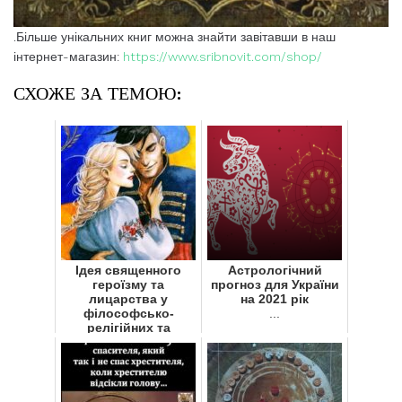
.Більше унікальних книг можна знайти завітавши в наш
інтернет-магазин:
https://www.sribnovit.com/shop/
СХОЖЕ ЗА ТЕМОЮ:
Ідея священного
Астрологічний
героїзму та
прогноз для України
лицарства у
на 2021 рік
філософсько-
...
релігійних та
життєвих пошуках
Володимира Шаяна
...