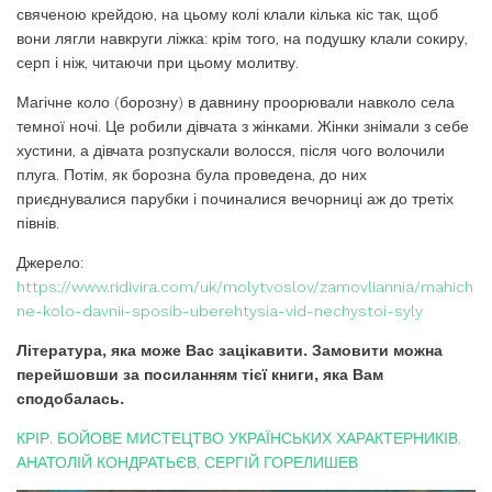
свяченою крейдою, на цьому колі клали кілька кіс так, щоб
вони лягли навкруги ліжка: крім того, на подушку клали сокиру,
серп і ніж, читаючи при цьому молитву.
Магічне коло (борозну) в давнину проорювали навколо села
темної ночі. Це робили дівчата з жінками. Жінки знімали з себе
хустини, а дівчата розпускали волосся, після чого волочили
плуга. Потім, як борозна була проведена, до них
приєднувалися парубки і починалися вечорниці аж до третіх
півнів.
Джерело:
https://www.ridivira.com/uk/molytvoslov/zamovliannia/mahich
ne-kolo-davnii-sposib-uberehtysia-vid-nechystoi-syly
Література, яка може Вас зацікавити. Замовити можна
перейшовши за посиланням тієї книги, яка Вам
сподобалась.
КРІР. БОЙОВЕ МИСТЕЦТВО УКРАЇНСЬКИХ ХАРАКТЕРНИКІВ.
АНАТОЛІЙ КОНДРАТЬЄВ, СЕРГІЙ ГОРЕЛИШЕВ