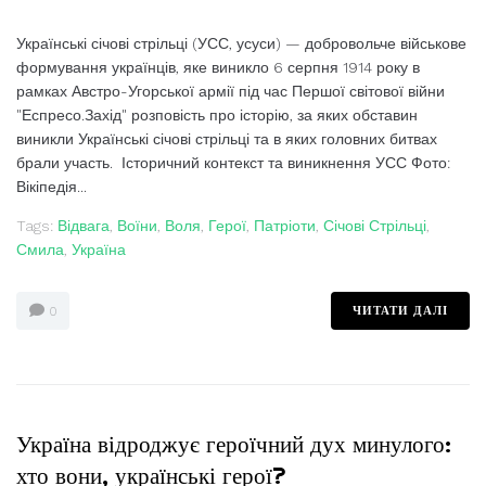
Українські січові стрільці (УСС, усуси) — добровольче військове
формування українців, яке виникло 6 серпня 1914 року в
рамках Австро-Угорської армії під час Першої світової війни
"Еспресо.Захід" розповість про історію, за яких обставин
виникли Українські січові стрільці та в яких головних битвах
брали участь. Історичний контекст та виникнення УСС Фото:
Вікіпедія...
Tags:
Відвага
,
Воїни
,
Воля
,
Герої
,
Патріоти
,
Січові Стрільці
,
Смила
,
Україна
ЧИТАТИ ДАЛІ
0
Україна відроджує героїчний дух минулого:
хто вони, українські герої?