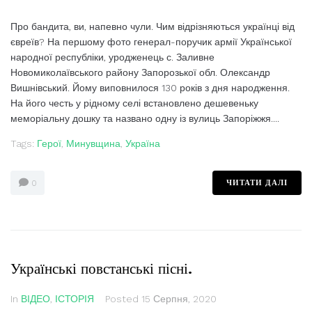
Про бандита, ви, напевно чули. Чим відрізняються українці від
євреїв? На першому фото генерал-поручик армії Української
народної республіки, уродженець с. Заливне
Новомиколаївського району Запорозької обл. Олександр
Вишнівський. Йому виповнилося 130 років з дня народження.
На його честь у рідному селі встановлено дешевеньку
меморіальну дошку та названо одну із вулиць Запоріжжя....
Tags:
Герої
,
Минувщина
,
Україна
ЧИТАТИ ДАЛІ
0
Українські повстанські пісні.
In
ВІДЕО
,
ІСТОРІЯ
Posted
15 Серпня, 2020