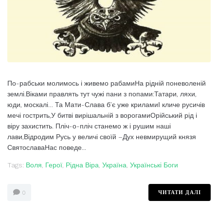
По-рабськи молимось і живемо рабамиНа рідній поневоленій
землі.Віками правлять тут чужі пани з попами:Татари, ляхи,
юди, москалі… Та Мати-Слава б’є уже криламиІ кличе русичів
мечі гострить,У битві вирішальній з ворогамиОрійський рід і
віру захистить. Пліч-о-пліч станемо ж і рушим наші
лави,Відродим Русь у величі своїй –Дух невмирущий князя
СвятославаНас поведе...
Tags:
Воля
,
Герої
,
Рідна Віра
,
Україна
,
Українські Боги
ЧИТАТИ ДАЛІ
0