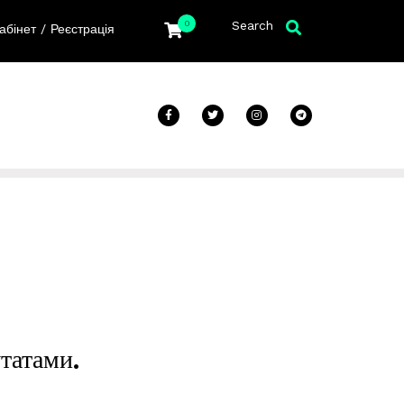
Search
0
/
абінет
Реєстрація
утатами.