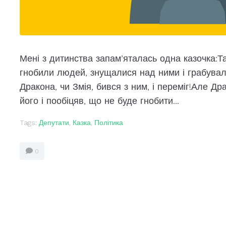
Мені з дитинства запам’яталась одна казочка:Та
гнобили людей, знущалися над ними і грабували
Дракона, чи Змія, бився з ним, і переміг!Але Д
його і пообіцяв, що не буде гнобити...
Tags:
Депутати
,
Казка
,
Політика
0