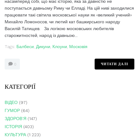
насамперед собі, що має історію, яка за давністю не
поступається давньому Риму чи Елладі. На цій ниві заходилися
працювати такі світила московської науки як «великий учений»
Михайло Ломоносов, чи лютий кат башкирського народу
Василій Татищев. За логікою московських любителів
старожитностей, народ із давньою...
Tags:
Балбеси
,
Дикуни
,
Клоуни
,
Московія
ЧИТАТИ ДАЛІ
0
КАТЕГОРІЇ
ВІДЕО
(97)
ГУМОР
(64)
ЗДОРОВ'Я
(147)
ІСТОРІЯ
(403)
КУЛЬТУРА
(1 223)